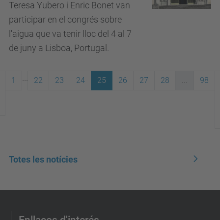
Teresa Yubero i Enric Bonet van
participar en el congrés sobre
l'aigua que va tenir lloc del 4 al 7
de juny a Lisboa, Portugal.
...
1
22
23
24
25
26
27
28
...
98
Totes les notícies
Enllaços d'interés