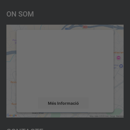
On Som
Necessitem el vostre consentiment
per carregar el servei Google
Maps!
Utilitzem un servei de tercers per incrustar
contingut del mapa que pugui recollir dades
sobre la vostra activitat. Reviseu-ne els
detalls i accepteu el servei per veure el
mapa.
Més Informació
Accepta
powered by
Usercentrics Consent