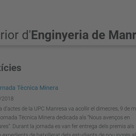
ior d'
Enginyeria de Man
ícies
rnada Tècnica Minera
/2018
a d’actes de la UPC Manresa va acollir el dimecres, 9 de m
 Jornada Tècnica Minera dedicada als “Nous avenços en
res”. Durant la jornada es van fer entrega dels premis als
s expedients de batxillerat dels estudiants de nou ingrés al