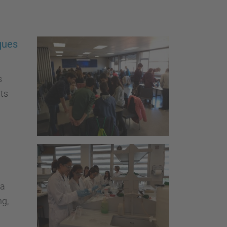
ques
s
ts
ya
ng,