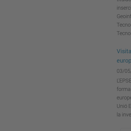
inserc
Geoinf
Tecnol
Tecno
Visit
euro
03/05
L'EPSE
forma 
europ
Unió E
la inve