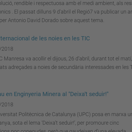
lució, rendible i respectuosa amb el medi ambient, als res
ònics . El passat dilluns 9 d'abril el Regió7 va publicar un ar
 per Antonio David Dorado sobre aquest tema.
nternacional de les noies en les TIC
/2018
 Manresa va acollir el dijous, 26 d’abril, durant tot el matí,
tats adreçades a noies de secundària interessades en les 
au en Enginyeria Minera al "Deixa't seduir!"
/2018
versitat Politècnica de Catalunya (UPC) posa en marxa u
ya, sota el lema ‘Deixa’t seduir!’, per promoure cinc
cions poc conegudes, però que gaudeixen d’una elevada