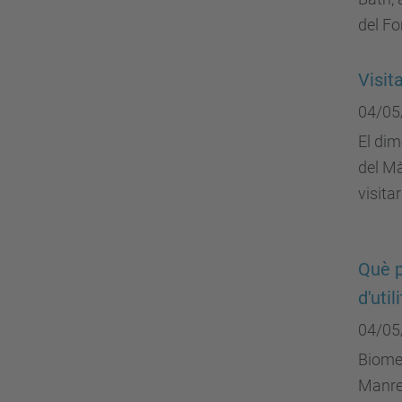
del Fo
Visit
04/05
El dim
del Mà
visita
Què p
d'util
04/05
Biomet
Manres