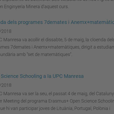
n Enginyeria Minera d'aquest curs.
nda dels programes 7demates i Anemx+matemàti
/2018
 Manresa va acollir el dissabte, 5 de maig, la cloenda del
ames 7demates i Anemx+matemàtiques, dirigit a estudian
cundària amb “set de matemàtiques”.
Science Schooling a la UPC Manresa
/2018
 Manresa va ser la seu, el passat 4 de maig, del Catalun
er Meeting del programa Erasmus+ Open Science Schooli
que hi van participar joves de Lituània, Portugal, Polònia i