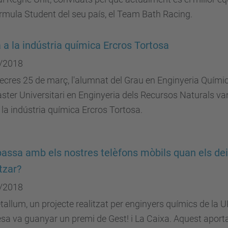
rmula Student del seu país, el Team Bath Racing.
a a la indústria química Ercros Tortosa
/2018
ecres 25 de març, l'alumnat del Grau en Enginyeria Químic
ster Universitari en Enginyeria dels Recursos Naturals va
r la indústria química Ercros Tortosa.
assa amb els nostres telèfons mòbils quan els d
itzar?
/2018
allum, un projecte realitzat per enginyers químics de la 
a va guanyar un premi de Gest! i La Caixa. Aquest aport