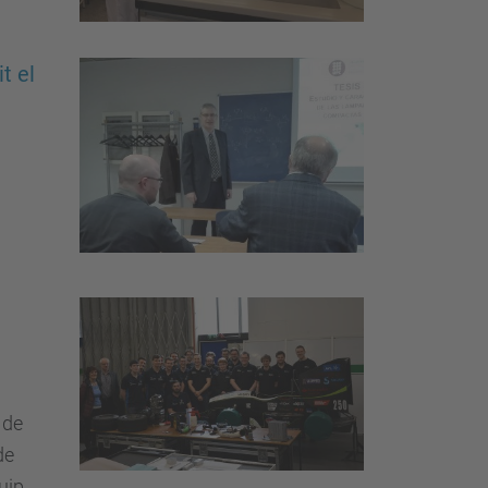
t el
 de
de
uip