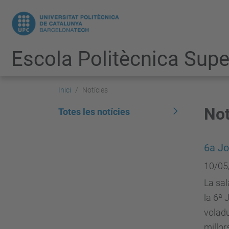
Escola Politècnica Super
Inici
Notícies
Not
Totes les notícies
6a Jo
10/05
La sal
la 6ª
voladu
millor