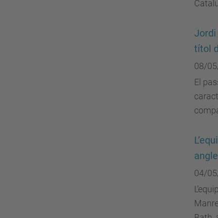
Catal
Jordi
títol
08/05
El pas
caract
compa
L’equ
angle
04/05
L’equi
Manres
Bath, 