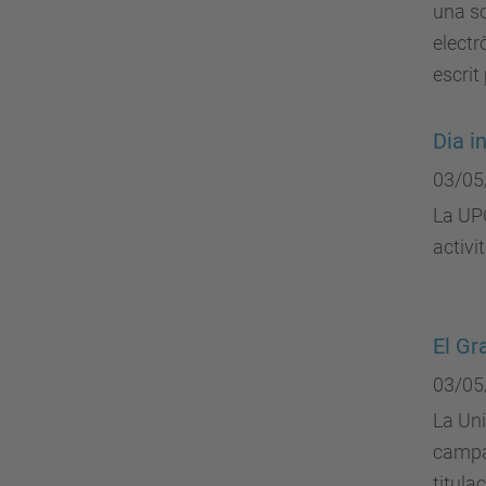
una so
electr
escrit
Dia i
03/05
La UPC
activi
El Gr
03/05
La Uni
campan
titula