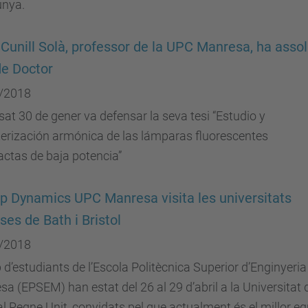
unya.
 Cunill Solà, professor de la UPC Manresa, ha assoli
 de Doctor
/2018
sat 30 de gener va defensar la seva tesi “Estudio y
erización armónica de las lámparas fluorescentes
ctas de baja potencia”
ip Dynamics UPC Manresa visita les universitats
ses de Bath i Bristol
/2018
p d’estudiants de l’Escola Politècnica Superior d’Enginyeria
a (EPSEM) han estat del 26 al 29 d’abril a la Universitat 
al Regne Unit, convidats pel que actualment és el millor eq