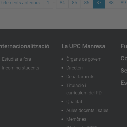
...
0 elements anteriors
1
84
85
86
87
88
89
nternacionalització
La UPC Manresa
Fu
Co
Estudiar a fora
Òrgans de govern
Incoming students
Directori
Se
Departaments
Es
Titulació i
currículum del PDI
Qualitat
Aules docents i sales
Memòries