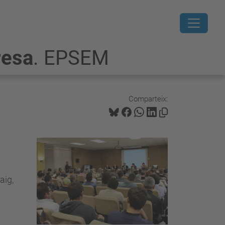
resa
. EPSEM
Comparteix:
aig,