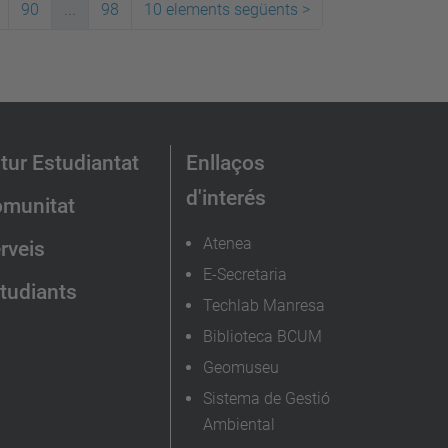
90
...
98
10 elements següents
>
tur Estudiantat
Enllaços
d'interés
munitat
Atenea
rveis
E-Secretaria
tudiants
Techlab Manresa
Biblioteca BCUM
Geomuseu
Sistema de Gestió
Ambiental