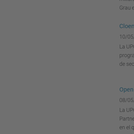
Grau e
Cloe
10/05
La UPC
progr
de se
Open 
08/05
La UPC
Partn
en el 