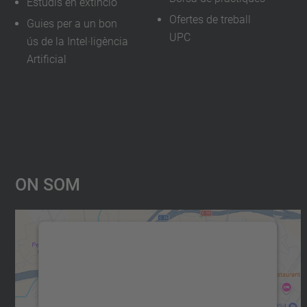
Estudis en extinció
Ofertes de treball
Guies per a un bon
UPC
ús de la Intel·ligència
Artificial
On Som
Necessitem el vostre consentiment
per carregar el servei Google Maps!
Utilitzem un servei de tercers per incrustar
contingut del mapa que pugui recollir dades