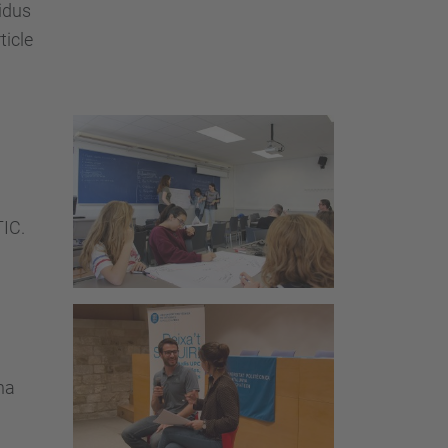
idus
ticle
TIC.
na