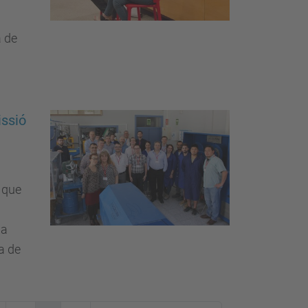
a de
issió
, que
la
a de