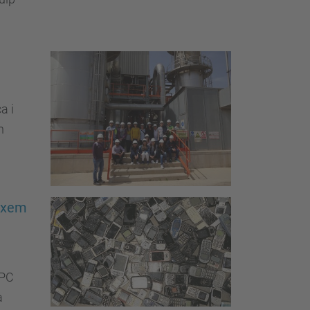
a i
n
eixem
UPC
a