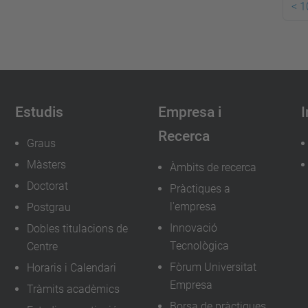
<
1
Estudis
Empresa i
I
Recerca
Graus
Màsters
Àmbits de recerca
Doctorat
Pràctiques a
l'empresa
Postgrau
Innovació
Dobles titulacions de
Tecnològica
Centre
Fòrum Universitat
Horaris i Calendari
Empresa
Tràmits acadèmics
Borsa de pràctiques