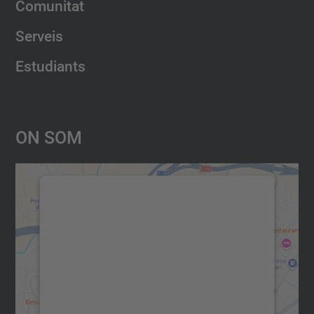
Comunitat
Serveis
Estudiants
On Som
Necessitem el vostre consentiment
per carregar el servei Google
Maps!
Utilitzem un servei de tercers per incrustar
contingut del mapa que pugui recollir dades
sobre la vostra activitat. Reviseu-ne els
detalls i accepteu el servei per veure el