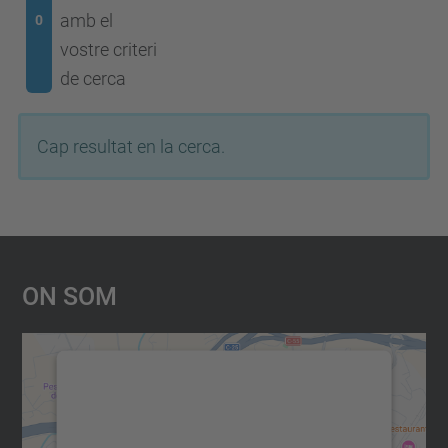
amb el
0
vostre criteri
de cerca
Cap resultat en la cerca.
On Som
Necessitem el vostre consentiment
per carregar el servei Google
Maps!