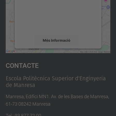
Utilitzem un servei de tercers per incrustar
contingut del mapa que pugui recollir dades
sobre la vostra activitat. Reviseu-ne els
detalls i accepteu el servei per veure el
mapa.
Més Informació
Accepta
Contacte
powered by
Usercentrics Consent
Management Platform
Escola Politècnica Superior d'Enginyeria
de Manresa
Manresa, Edifici MN1. Av. de les Bases de Manresa,
61-73 08242 Manresa
Tel.: 93 877 72 00