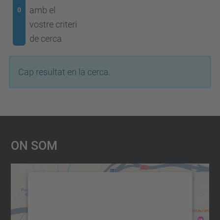
amb el
0
vostre criteri
de cerca
Cap resultat en la cerca.
On Som
Necessitem el vostre consentiment
per carregar el servei Google
Maps!