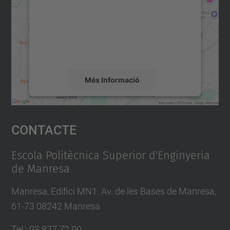
Utilitzem un servei de tercers per incrustar
contingut del mapa que pugui recollir dades
sobre la vostra activitat. Reviseu-ne els
detalls i accepteu el servei per veure el
mapa.
Més Informació
Accepta
Contacte
powered by
Usercentrics Consent
Management Platform
Escola Politècnica Superior d'Enginyeria
de Manresa
Manresa, Edifici MN1. Av. de les Bases de Manresa,
61-73 08242 Manresa
Tel.: 93 877 72 00