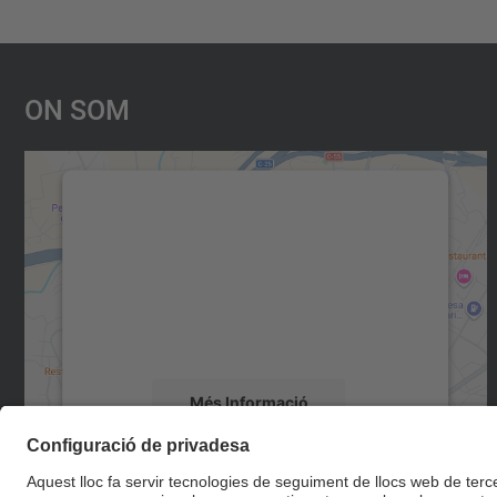
On Som
Necessitem el vostre consentiment
per carregar el servei Google Maps!
Utilitzem un servei de tercers per incrustar
contingut del mapa que pugui recollir dades
sobre la vostra activitat. Reviseu-ne els
detalls i accepteu el servei per veure el mapa.
Més Informació
Accepta