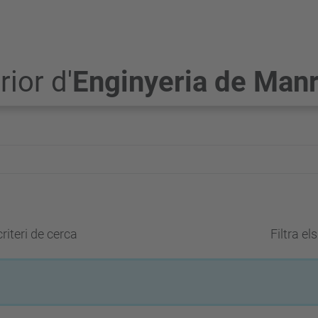
ior d'
Enginyeria de Man
riteri de cerca
Filtra el