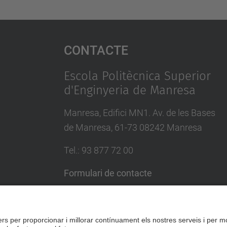
Contacte
Escola Politècnica Superior
d'Enginyeria de Manresa
Manresa, Edifici MN1. Av. de les Bases
de Manresa, 61-73 08242 Manresa
Tel.: 93 877 72 00
Formulari de contacte