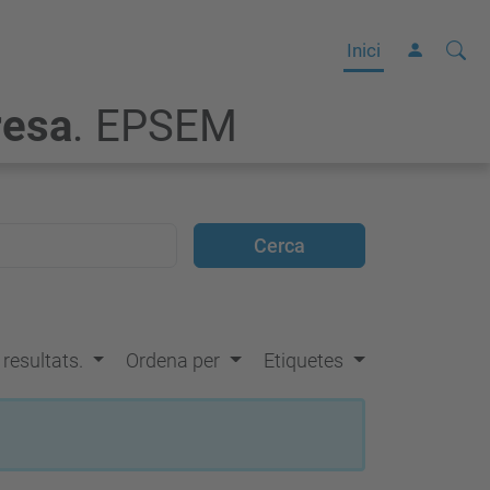
Cerca
C
Inici
e
resa
. EPSEM
r
c
a
a
v
a
n
ç
s resultats.
Ordena per
Etiquetes
a
d
a
…