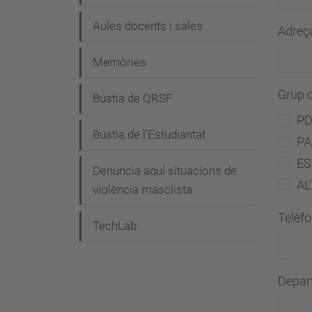
i
Aules docents i sales
Adreça
ó
Memòries
Grup d
Bústia de QRSF
PD
Bústia de l'Estudiantat
PA
ES
Denuncia aquí situacions de
AL
violència masclista
Telèf
TechLab
Depart