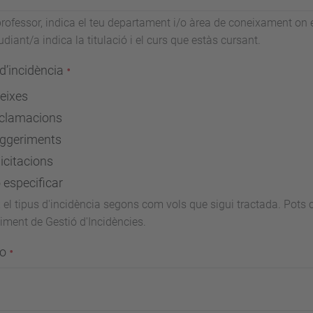
professor, indica el teu departament i/o àrea de coneixament on es
udiant/a indica la titulació i el curs que estàs cursant.
d’incidència
eixes
clamacions
ggeriments
licitacions
 especificar
 el tipus d'incidència segons com vols que sigui tractada. Pots 
iment de Gestió d'Incidències.
so