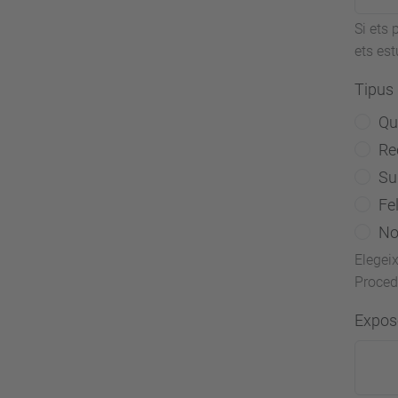
Si ets 
ets est
Tipus 
Qu
Re
Su
Fe
No
Elegeix
Proced
Expo