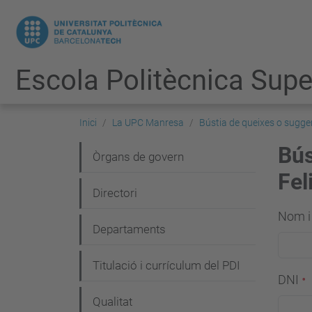
Escola Politècnica Super
Inici
La UPC Manresa
Bústia de queixes o sugge
Bús
N
Òrgans de govern
Fel
a
Directori
v
Nom 
e
Departaments
g
Titulació i currículum del PDI
a
DNI
c
Qualitat