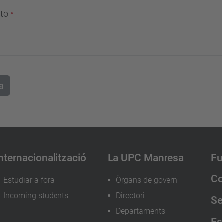
ito
a
nternacionalització
La UPC Manresa
Fu
Co
Estudiar a fora
Òrgans de govern
Incoming students
Directori
Se
Departaments
Es