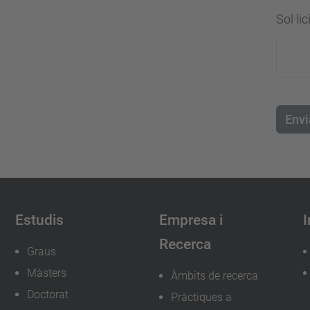
Sol·lic
Envi
Estudis
Empresa i
I
Recerca
Graus
Màsters
Àmbits de recerca
Doctorat
Pràctiques a