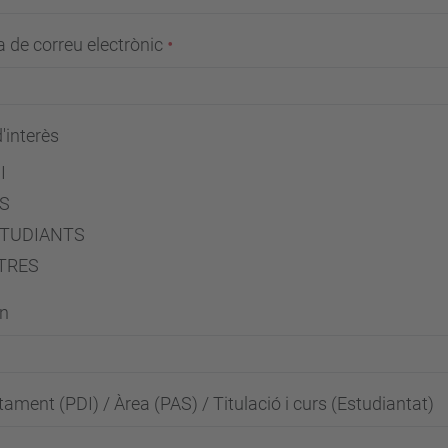
 de correu electrònic
'interès
I
S
TUDIANTS
TRES
on
ament (PDI) / Àrea (PAS) / Titulació i curs (Estudiantat)