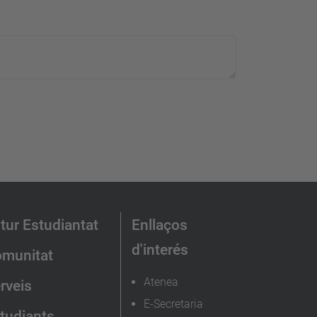
tur Estudiantat
Enllaços
d'interés
munitat
Atenea
rveis
E-Secretaria
tudiants