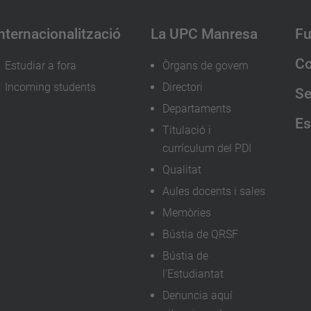
nternacionalització
La UPC Manresa
Fu
Co
Estudiar a fora
Òrgans de govern
Incoming students
Directori
Se
Departaments
Es
Titulació i
currículum del PDI
Qualitat
Aules docents i sales
Memòries
Bústia de QRSF
Bústia de
l'Estudiantat
Denuncia aquí