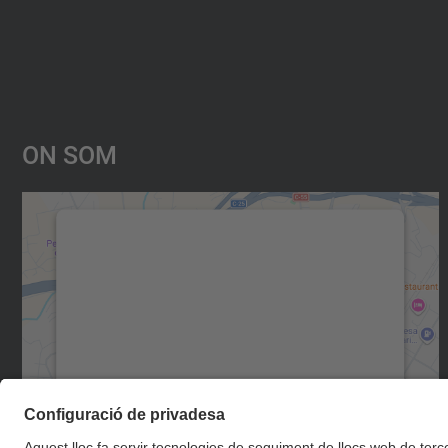
On Som
Necessitem el vostre consentiment
per carregar el servei Google Maps!
Utilitzem un servei de tercers per incrustar
contingut del mapa que pugui recollir dades
sobre la vostra activitat. Reviseu-ne els
detalls i accepteu el servei per veure el mapa.
Més Informació