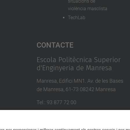
situacions de
violència masclista
TechLab
Contacte
Escola Politècnica Superior
d'Enginyeria de Manresa
Manresa, Edifici MN1. Av. de les Bases
de Manresa, 61-73 08242 Manresa
Tel.: 93 877 72 00
Formulari de contacte