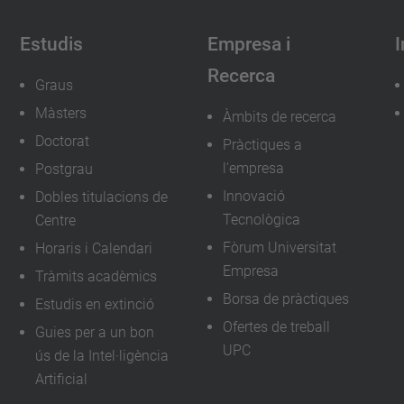
Estudis
Empresa i
I
Recerca
Graus
Màsters
Àmbits de recerca
Doctorat
Pràctiques a
l'empresa
Postgrau
Innovació
Dobles titulacions de
Tecnològica
Centre
Fòrum Universitat
Horaris i Calendari
Empresa
Tràmits acadèmics
Borsa de pràctiques
Estudis en extinció
Ofertes de treball
Guies per a un bon
UPC
ús de la Intel·ligència
Artificial