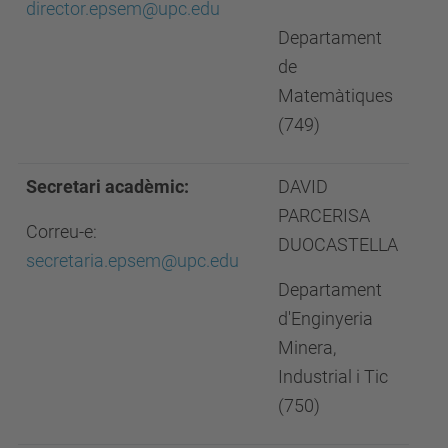
director.epsem@upc.edu
Departament
de
Matemàtiques
(749)
Secretari acadèmic:
DAVID
PARCERISA
Correu-e:
DUOCASTELLA
secretaria.epsem@upc.edu
Departament
d'Enginyeria
Minera,
Industrial i Tic
(750)