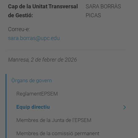
Cap de la Unitat Transversal
SARA BORRÀS
de Gestió:
PICAS
Correu-e:
sara.borras@upc.edu
Manresa, 2 de febrer de 2026
N
Òrgans de govern
a
ReglamentEPSEM
v
Equip directiu
e
Membres de la Junta de l'EPSEM
g
a
Membres de la comissió permanent