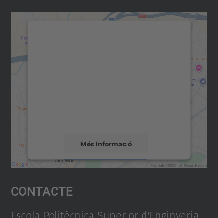
Necessitem el vostre consentiment
per carregar el servei Google
Maps!
Utilitzem un servei de tercers per incrustar
contingut del mapa que pugui recollir dades
sobre la vostra activitat. Reviseu-ne els
detalls i accepteu el servei per veure el
mapa.
Més Informació
Accepta
Contacte
powered by
Usercentrics Consent
Management Platform
Escola Politècnica Superior d'Enginyeria