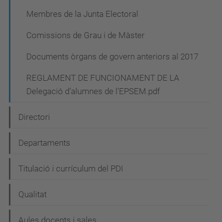
c
Membres de la Junta Electoral
i
Comissions de Grau i de Màster
ó
Documents òrgans de govern anteriors al 2017
REGLAMENT DE FUNCIONAMENT DE LA
Delegació d’alumnes de l’EPSEM.pdf
Directori
Departaments
Titulació i currículum del PDI
Qualitat
Aules docents i sales