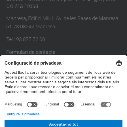
de Manresa
Manresa, Edifici MN1. Av. de les Bases de Manresa,
61-73 08242 Manresa
Tel.: 93 877 72 00
Formulari de contacte
Llista Xarxes Socials
© UPC
Escola Politècnica Superior d'Enginyeria de
Manresa