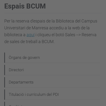
Espais BCUM
Per la reserva d'espais de la Biblioteca del Campus
Universitari de Manresa accediu a la web de la
biblioteca a
aquí
i cliqueu el botó Sales --> Reserva
de sales de treball a BCUM.
N
Òrgans de govern
a
Directori
v
e
Departaments
g
Titulació i currículum del PDI
a