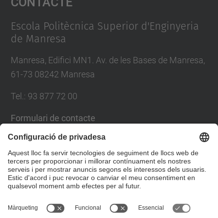
Contacte
Management Platform
Escola Politècnica Superior d'Enginyeria
de Manresa
Manresa, Edifici MN1. Av. de les Bases de Manresa,
61-73 08242 Manresa
Tel.: 93 877 72 00
Formulari de contacte
Llista Xarxes Socials