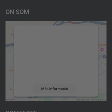
On Som
Necessitem el vostre consentiment
per carregar el servei Google
Maps!
Utilitzem un servei de tercers per incrustar
contingut del mapa que pugui recollir dades
sobre la vostra activitat. Reviseu-ne els
detalls i accepteu el servei per veure el
mapa.
Més Informació
Accepta
powered by
Usercentrics Consent