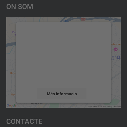
On Som
Necessitem el vostre consentiment
per carregar el servei Google
Maps!
Utilitzem un servei de tercers per incrustar
contingut del mapa que pugui recollir dades
sobre la vostra activitat. Reviseu-ne els
detalls i accepteu el servei per veure el
mapa.
Més Informació
Accepta
Contacte
powered by
Usercentrics Consent
Management Platform