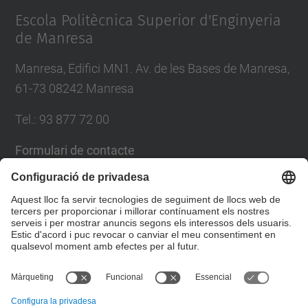
Escola Politècnica Superior d'Enginyeria
de Manresa
Manresa, Edifici MN1. Av. de les Bases de Manresa,
61-73 08242 Manresa
Tel.: 93 877 72 00
Formulari de contacte
Llista Xarxes Socials