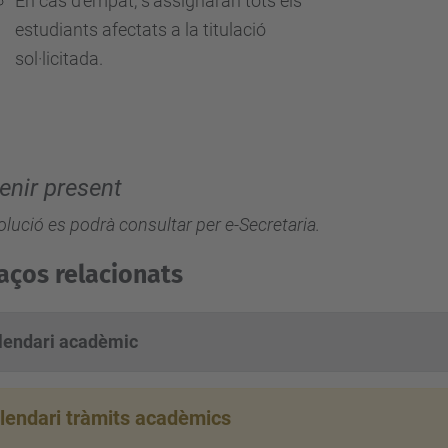
En cas d'empat, s'assignaran tots els
estudiants afectats a la titulació
sol·licitada.
tenir present
olució es podrà consultar per e-Secretaria.
laços relacionats
lendari acadèmic
lendari tràmits acadèmics