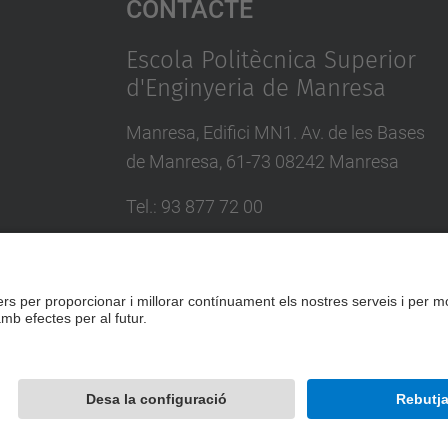
Contacte
Escola Politècnica Superior
d'Enginyeria de Manresa
Manresa, Edifici MN1. Av. de les Bases
de Manresa, 61-73 08242 Manresa
Tel.: 93 877 72 00
Formulari de contacte
Desenvolupat amb
Mapa del lloc