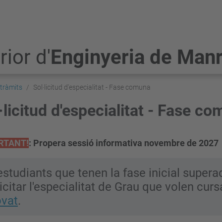
ior d'
Enginyeria de Man
 tràmits
Sol·licitud d'especialitat - Fase comuna
·licitud d'especialitat - Fase c
RTANT!
: Propera sessió informativa novembre de 2027
estudiants que tenen la fase inicial super
licitar l'especialitat de Grau que volen cur
ovat
.