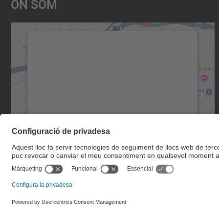
On Som
Necessitem el vostre consentiment
per carregar el servei Google Maps!
Utilitzem un servei de tercers per incrustar
contingut del mapa que pugui recollir dades
sobre la vostra activitat. Reviseu-ne els
detalls i accepteu el servei per veure el mapa.
Més Informació
Accepta
powered by
Usercentrics Consent
Management Platform
© UPC
Escola Politècnica Superior d'Enginyeria de Manresa