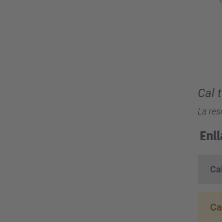
Cal 
La res
Enl
Ca
Ca