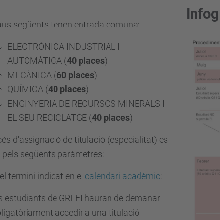
Infog
raus següents tenen entrada comuna:
ELECTRÒNICA INDUSTRIAL I
AUTOMÀTICA (
40 places
)
MECÀNICA (
60 places
)
QUÍMICA (
40 places
)
ENGINYERIA DE RECURSOS MINERALS I
EL SEU RECICLATGE (
40 places
)
cés d'assignació de titulació (especialitat) es
 pels següents paràmetres:
el termini indicat en el
calendari acadèmic
:
s estudiants de GREFI hauran de demanar
ligatòriament accedir a una titulació