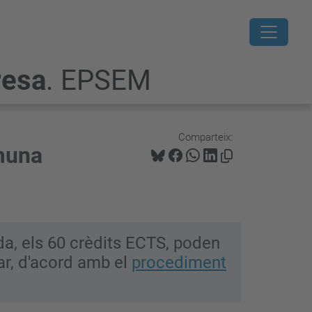
resa
. EPSEM
Comparteix:
omuna
ada, els 60 crèdits ECTS, poden
sar, d'acord amb el
procediment