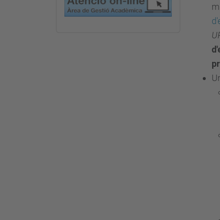
mi
d'
UP
d'
pr
Un