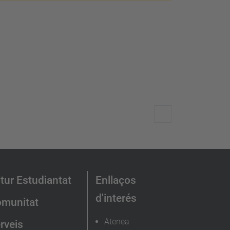
tur Estudiantat
Enllaços
d'interés
munitat
Atenea
rveis