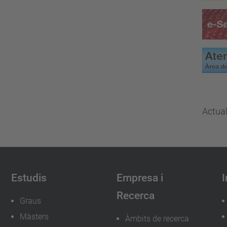
Actua
Estudis
Empresa i
I
Recerca
Graus
Màsters
Àmbits de recerca