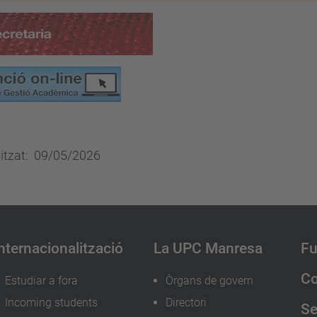
litzat: 09/05/2026
nternacionalització
La UPC Manresa
Fu
Co
Estudiar a fora
Òrgans de govern
Incoming students
Directori
Se