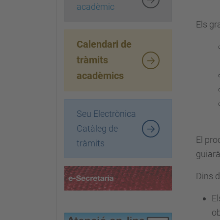
acadèmic
Els g
Calendari de
tràmits
acadèmics
Seu Electrònica
Catàleg de
El pro
tràmits
guiarà
Dins d
El
ob