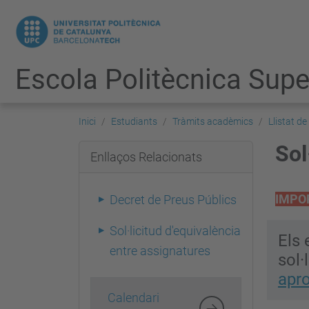
Escola Politècnica Super
Inici
Estudiants
Tràmits acadèmics
Llistat de
Sol
Enllaços Relacionats
IMPO
Decret de Preus Públics
Sol·licitud d'equivalència
Els 
entre assignatures
sol·
apr
Calendari