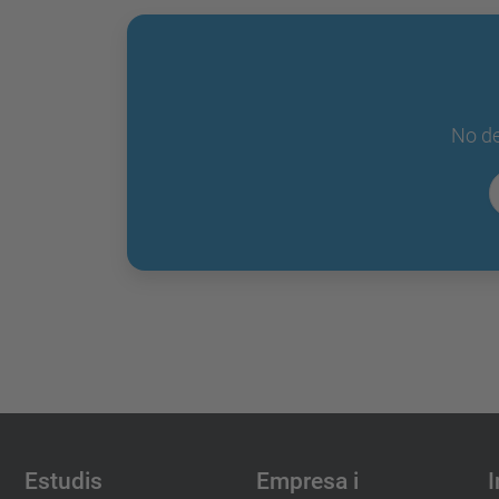
No de
Estudis
Empresa i
I