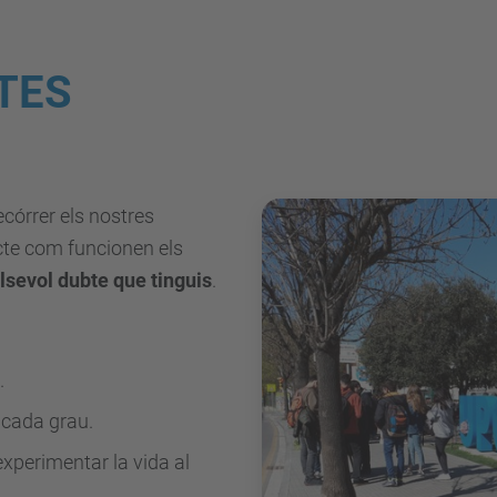
TES
ecórrer els nostres
ecte com funcionen els
lsevol dubte que tinguis
.
.
 cada grau.
experimentar la vida al