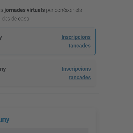
es
jornades virtuals
per conèixer els
s des de casa.
y
Inscripcions
tancades
uny
Inscripcions
tancades
uny