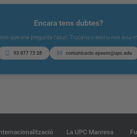
Encara tens dubtes?
ixis que una pregunta t'aturi. Truca'ns o escriu-nos avui m
93 877 73 28
comunicacio.epsem@upc.edu
nternacionalització
La UPC Manresa
Fu