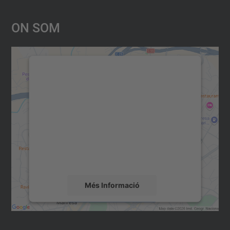
On Som
Necessitem el vostre consentiment
per carregar el servei Google
Maps!
Utilitzem un servei de tercers per incrustar
contingut del mapa que pugui recollir dades
sobre la vostra activitat. Reviseu-ne els
detalls i accepteu el servei per veure el
mapa.
Més Informació
Accepta