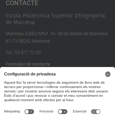
Contacte
powered by
Usercentrics Consent
Management Platform
Escola Politècnica Superior d'Enginyeria
de Manresa
Manresa, Edifici MN1. Av. de les Bases de Manresa,
61-73 08242 Manresa
Tel.: 93 877 72 00
Formulari de contacte
Llista Xarxes Socials