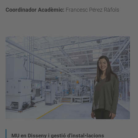
Coordinador Acadèmic:
Francesc Pérez Ràfols
N
MU en Disseny i gestió d'instal•lacions