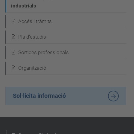
industrials
a
v
Accés i tràmits
e
Pla d'estudis
g
a
Sortides professionals
c
i
Organització
ó
Sol·licita informació