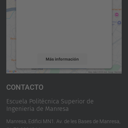
para cargar el servicio Google
Maps.
Utilizamos un servicio de terceros para
incrustar contenido de mapas que puede
recopilar datos sobre su actividad. Le
rogamos que revise los detalles y acepte el
servicio para ver este mapa.
Más información
Aceptar
Contacto
powered by
Usercentrics Consent
Management Platform
Escuela Politécnica Superior de
Ingenieria de Manresa
Manresa, Edifici MN1. Av. de les Bases de Manresa,