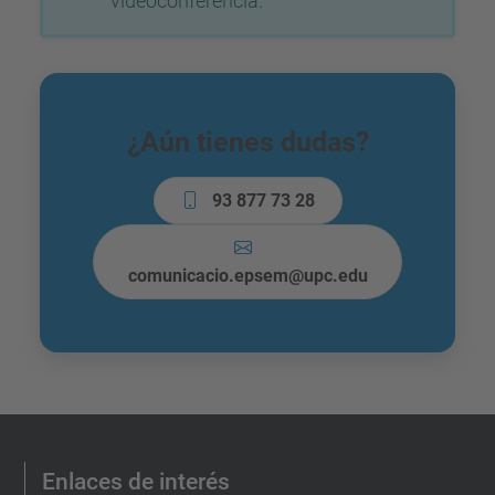
videoconferencia.
¿Aún tienes dudas?
93 877 73 28
comunicacio.epsem@upc.edu
Enlaces de interés