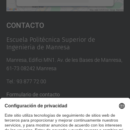
Aceptar
Contacto
powered by
Usercentrics Consent
Management Platform
Escuela Politécnica Superior de
Ingenieria de Manresa
Manresa, Edifici MN1. Av. de les Bases de Manresa,
61-73 08242 Manresa
Tel.: 93 877 72 00
Formulario de contacto
Lista Redes Sociales