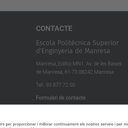
Contacte
Escola Politècnica Superior
d'Enginyeria de Manresa
Manresa, Edifici MN1. Av. de les Bases
de Manresa, 61-73 08242 Manresa
Tel.: 93 877 72 00
Formulari de contacte