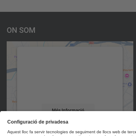
On Som
Necessitem el vostre consentiment
per carregar el servei Google Maps!
Utilitzem un servei de tercers per incrustar
contingut del mapa que pugui recollir dades
sobre la vostra activitat. Reviseu-ne els
detalls i accepteu el servei per veure el mapa.
Més Informació
Accepta