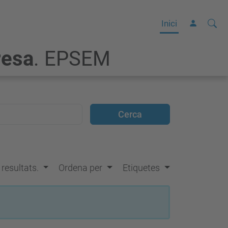
Cerca
C
Inici
e
resa
. EPSEM
r
c
a
a
v
a
n
ç
s resultats.
Ordena per
Etiquetes
a
d
a
…