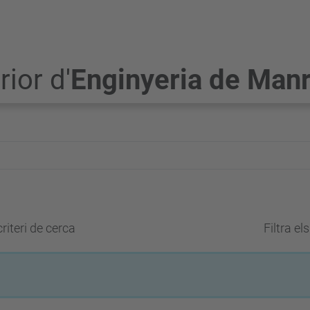
ior d'
Enginyeria de Man
riteri de cerca
Filtra el