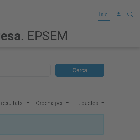
Cerca
C
Inici
e
resa
. EPSEM
r
c
a
a
v
a
n
ç
s resultats.
Ordena per
Etiquetes
a
d
a
…