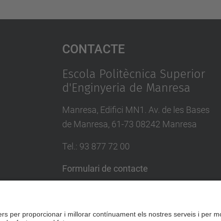
Contacte
Escola Politècnica Superior
d'Enginyeria de Manresa
Manresa, Edifici MN1. Av. de les Bases
de Manresa, 61-73 08242 Manresa
Tel.: 93 877 72 00
Formulari de contacte