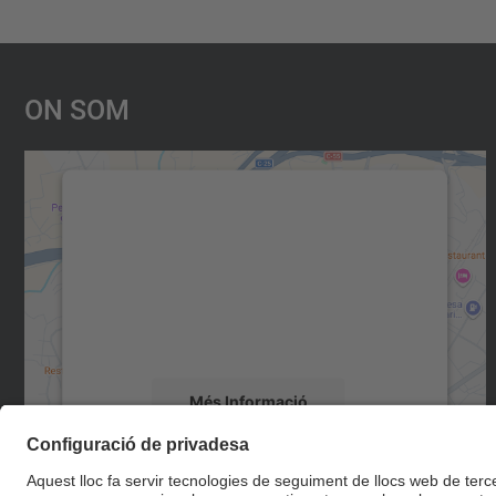
On Som
Necessitem el vostre consentiment
per carregar el servei Google Maps!
Utilitzem un servei de tercers per incrustar
contingut del mapa que pugui recollir dades
sobre la vostra activitat. Reviseu-ne els
detalls i accepteu el servei per veure el mapa.
Més Informació
Accepta