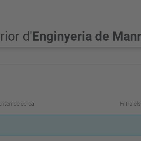
ior d'
Enginyeria de Man
riteri de cerca
Filtra el