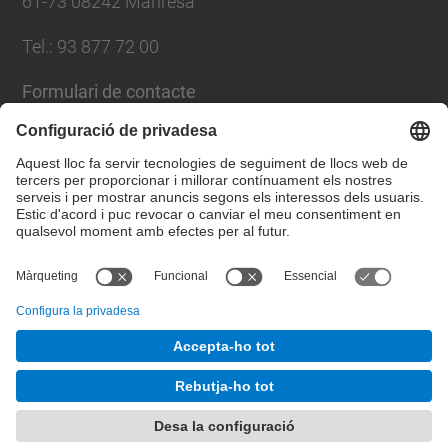
61-73 08242 Manresa
Tel.: 93 877 72 00
Formulari de contacte
Llista Xarxes Socials
© UPC
Escola Politècnica Superior d'Enginyeria de
Manresa
Desenvolupat amb