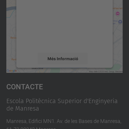
per carregar el servei Google
Maps!
Utilitzem un servei de tercers per incrustar
contingut del mapa que pugui recollir dades
sobre la vostra activitat. Reviseu-ne els
detalls i accepteu el servei per veure el
mapa.
Més Informació
Accepta
Contacte
powered by
Usercentrics Consent
Management Platform
Escola Politècnica Superior d'Enginyeria
de Manresa
Manresa, Edifici MN1. Av. de les Bases de Manresa,