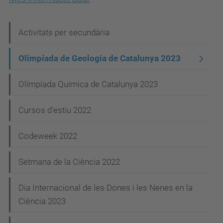
N
Activitats per secundària
a
Olimpíada de Geologia de Catalunya 2023
v
e
Olímpíada Química de Catalunya 2023
g
Cursos d'estiu 2022
a
c
Codeweek 2022
i
Setmana de la Ciència 2022
ó
Dia Internacional de les Dones i les Nenes en la
Ciència 2023