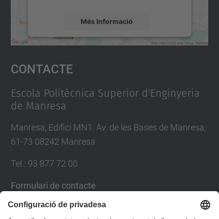
Més Informació
Accepta
Contacte
powered by
Usercentrics Consent
Management Platform
Escola Politècnica Superior d'Enginyeria
de Manresa
Manresa, Edifici MN1. Av. de les Bases de Manresa,
61-73 08242 Manresa
Tel.: 93 877 72 00
Formulari de contacte
Llista Xarxes Socials