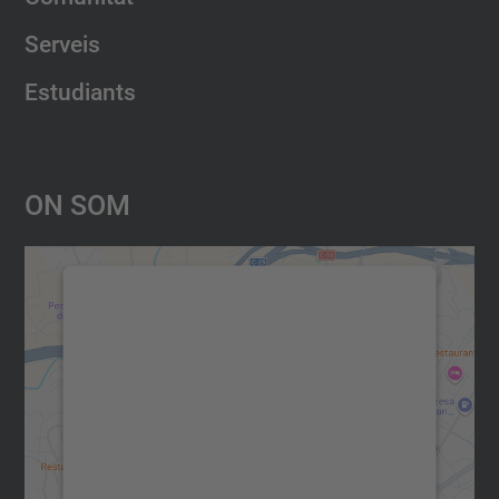
Serveis
Estudiants
On Som
Necessitem el vostre consentiment
per carregar el servei Google
Maps!
Utilitzem un servei de tercers per incrustar
contingut del mapa que pugui recollir dades
sobre la vostra activitat. Reviseu-ne els
detalls i accepteu el servei per veure el
mapa.