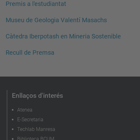
Premis a l'estudiantat
Museu de Geologia Valentí Masachs
Càtedra Iberpotash en Mineria Sostenible
Recull de Premsa
Enllaços d'interés
Atenea
E-Secretaria
Techlab Manresa
Biblioteca BCUM