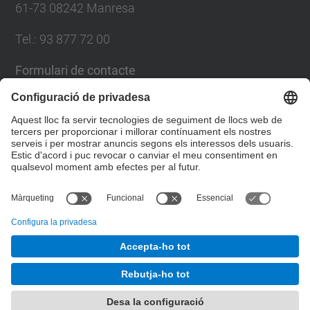
61-73 08242 Manresa
Tel.: 93 877 72 00
Formulari de contacte
Llista Xarxes Socials
© UPC
Escola Politècnica Superior d'Enginyeria de
Manresa
Desenvolupat amb