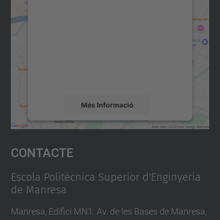
per carregar el servei Google
Maps!
Utilitzem un servei de tercers per incrustar
contingut del mapa que pugui recollir dades
sobre la vostra activitat. Reviseu-ne els
detalls i accepteu el servei per veure el
mapa.
Més Informació
Accepta
Contacte
powered by
Usercentrics Consent
Management Platform
Escola Politècnica Superior d'Enginyeria
de Manresa
Manresa, Edifici MN1. Av. de les Bases de Manresa,