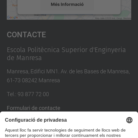
Més Informació
Accepta
Contacte
powered by
Usercentrics Consent
Management Platform
Escola Politècnica Superior d'Enginyeria
de Manresa
Manresa, Edifici MN1. Av. de les Bases de Manresa,
61-73 08242 Manresa
Tel.: 93 877 72 00
Formulari de contacte
Llista Xarxes Socials