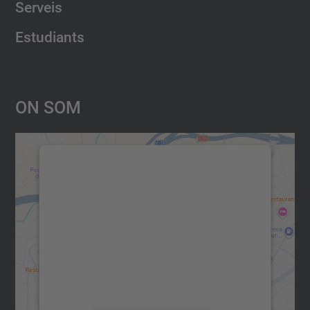
Serveis
Estudiants
On Som
Necessitem el vostre consentiment
per carregar el servei Google
Maps!
Utilitzem un servei de tercers per incrustar
contingut del mapa que pugui recollir dades
sobre la vostra activitat. Reviseu-ne els
detalls i accepteu el servei per veure el
mapa.