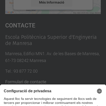
Més Informació
Accepta
Contacte
powered by
Usercentrics Consent
Management Platform
Escola Politècnica Superior d'Enginyeria
de Manresa
Manresa, Edifici MN1. Av. de les Bases de Manresa,
61-73 08242 Manresa
Tel.: 93 877 72 00
Formulari de contacte
Llista Xarxes Socials