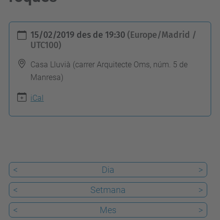
h
15/02/2019
des de
19:30
(Europe/Madrid /
t
UTC100)
t
Casa Lluvià (carrer Arquitecte Oms, núm. 5 de
p
Manresa)
s
iCal
:
/
/
e
p
<
Dia
>
s
e
<
Setmana
>
m
<
Mes
>
.