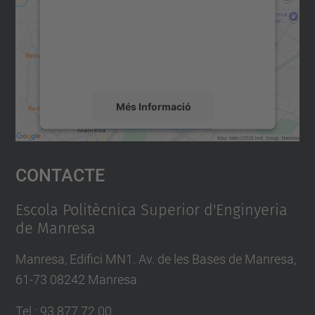
-
Utilitzem un servei de tercers per incrustar
contingut del mapa que pugui recollir dades
r
sobre la vostra activitat. Reviseu-ne els
o
detalls i accepteu el servei per veure el
q
mapa.
u
Més Informació
e
s
Accepta
Inauguració
Contacte
exposició
powered by
Usercentrics Consent
Management Platform
"Dr.
Escola Politècnica Superior d'Enginyeria
Evert
de Manresa
Hoek.
El
Manresa, Edifici MN1. Av. de les Bases de Manresa,
mestre
61-73 08242 Manresa
de
Tel.: 93 877 72 00
les