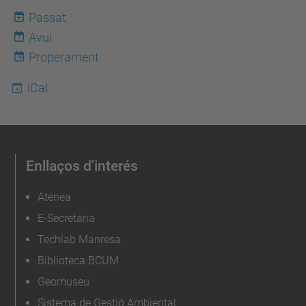
u
Passat
p
Avui
7
c
Properament
.
iCal
e
d
u
/
Enllaços d'interés
c
a
Atenea
/
E-Secretaria
e
Techlab Manresa
s
Biblioteca BCUM
d
Geomuseu
e
Sistema de Gestió Ambiental