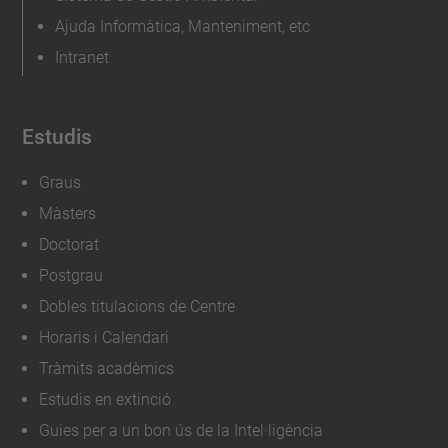
v
Ajuda Informàtica, Manteniment, etc
e
Intranet
n
i
m
Estudis
e
n
Graus
t
Màsters
s
Doctorat
/
Postgrau
i
Dobles titulacions de Centre
n
Horaris i Calendari
a
Tràmits acadèmics
u
Estudis en extinció
g
Guies per a un bon ús de la Intel·ligència
u