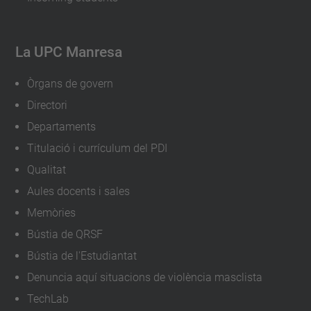
-
d
r
La UPC Manresa
-
e
Òrgans de govern
v
Directori
e
Departaments
r
Titulació i currículum del PDI
t
Qualitat
-
Aules docents i sales
h
Memòries
o
Bústia de QRSF
e
Bústia de l'Estudiantat
k
Denuncia aquí situacions de violència masclista
-
TechLab
e