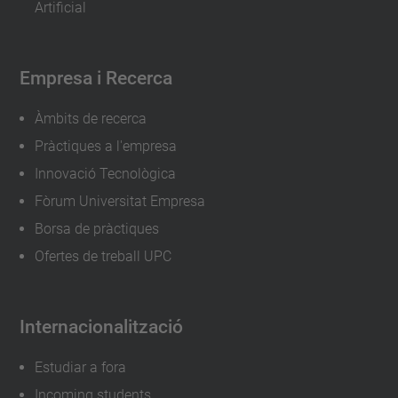
Artificial
r
a
c
Empresa i Recerca
i
Àmbits de recerca
o
-
Pràctiques a l'empresa
e
Innovació Tecnològica
x
Fòrum Universitat Empresa
p
Borsa de pràctiques
o
Ofertes de treball UPC
s
i
Internacionalització
c
i
Estudiar a fora
o
Incoming students