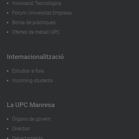
o
Innovació Tecnològica
r
Fòrum Universitat Empresa
t
Borsa de pràctiques
e
Ofertes de treball UPC
s
-
Internacionalització
o
b
Estudiar a fora
e
Incoming students
r
t
e
La UPC Manresa
s
-
Òrgans de govern
9
Directori
Jornada
Departaments