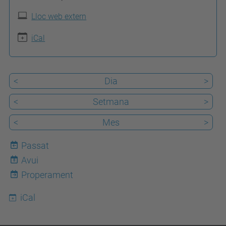
t
Lloc web extern
p
s
iCal
:
/
<
Dia
>
/
e
<
Setmana
>
p
<
Mes
>
s
e
Passat
m
Avui
8
.
Properament
u
iCal
p
c