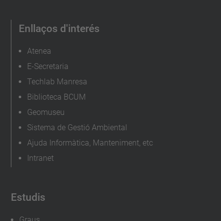
.
e
Enllaços d'interés
d
u
Atenea
/
E-Secretaria
c
Techlab Manresa
a
Biblioteca BCUM
/
Geomuseu
e
Sistema de Gestió Ambiental
s
Ajuda Informàtica, Manteniment, etc
d
Intranet
e
v
e
Estudis
n
i
Graus