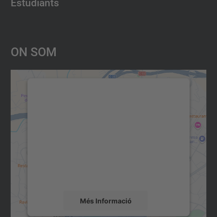
Estudiants
On Som
Necessitem el vostre consentiment
per carregar el servei Google
Maps!
Utilitzem un servei de tercers per incrustar
contingut del mapa que pugui recollir dades
sobre la vostra activitat. Reviseu-ne els
detalls i accepteu el servei per veure el
mapa.
Més Informació