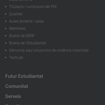
Portes
Titulació i currículum del PDI
Obertes
Qualitat
2022-
Aules docents i sales
03-
Memòries
31T16:00:00+02:00
Bústia de QRSF
2022-
Bústia de l'Estudiantat
03-
Denuncia aquí situacions de violència masclista
31T23:59:59+02:00
TechLab
Futur Estudiantat
Comunitat
Serveis