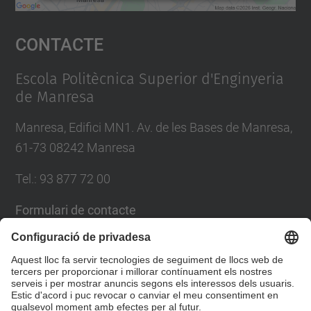
Accepta
Contacte
powered by
Usercentrics Consent
Management Platform
Escola Politècnica Superior d'Enginyeria
de Manresa
Manresa, Edifici MN1. Av. de les Bases de Manresa,
61-73 08242 Manresa
Tel.: 93 877 72 00
Formulari de contacte
Llista Xarxes Socials