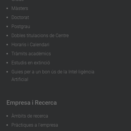
m
Màsters
e
Doctorat
n
Postgrau
t
Dobles titulacions de Centre
s
Horaris i Calendari
/
Tràmits acadèmics
j
Estudis en extinció
o
Guies per a un bon ús de la Intel·ligència
r
Artificial
n
a
d
Empresa i Recerca
a
-
Àmbits de recerca
p
Pràctiques a l'empresa