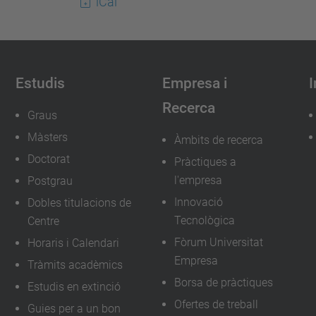
iCal
/
/
e
p
Estudis
Empresa i
I
s
Recerca
e
Graus
m
Màsters
Àmbits de recerca
.
Doctorat
Pràctiques a
u
l'empresa
Postgrau
p
Innovació
Dobles titulacions de
c
Tecnològica
Centre
.
Fòrum Universitat
Horaris i Calendari
e
Empresa
Tràmits acadèmics
d
Borsa de pràctiques
Estudis en extinció
u
Ofertes de treball
Guies per a un bon