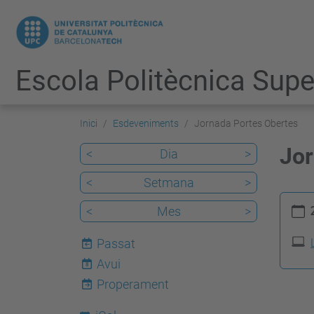
Escola Politècnica Super
Inici
Esdeveniments
Jornada Portes Obertes
Jor
<
Dia
>
<
Setmana
>
h
<
Mes
>
t
t
Passat
p
Avui
8
s
Properament
: