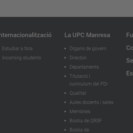
nternacionalització
La UPC Manresa
Fu
Co
Estudiar a fora
Òrgans de govern
Incoming students
Directori
Se
Departaments
Es
Titulació i
currículum del PDI
Qualitat
Aules docents i sales
Memòries
Bústia de QRSF
Bústia de