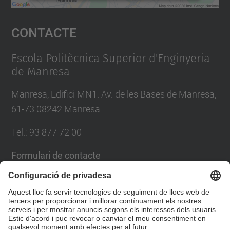
Accepta
Contacte
powered by
Usercentrics Consent
Management Platform
Escola Politècnica Superior d'Enginyeria
de Manresa
Manresa, Edifici MN1. Av. de les Bases de Manresa,
61-73 08242 Manresa
Tel.: 93 877 72 00
Formulari de contacte
Llista Xarxes Socials