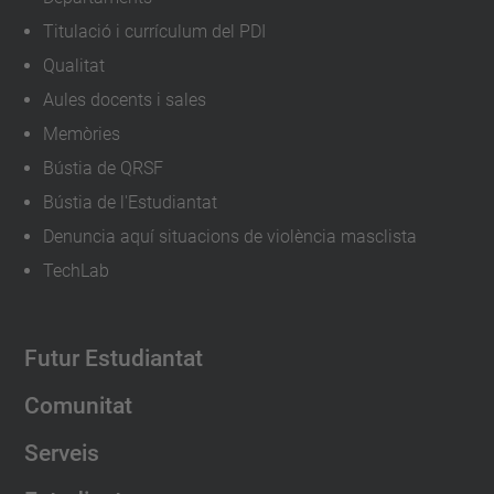
r
Titulació i currículum del PDI
t
Qualitat
u
Aules docents i sales
a
Memòries
l
Bústia de QRSF
-
Bústia de l'Estudiantat
2
Denuncia aquí situacions de violència masclista
0
TechLab
2
3
-
Futur Estudiantat
m
Comunitat
a
r
Serveis
c