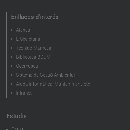
.
e
Enllaços d'interés
d
u
Atenea
/
E-Secretaria
c
Techlab Manresa
a
Biblioteca BCUM
/
Geomuseu
e
Sistema de Gestió Ambiental
s
Ajuda Informàtica, Manteniment, etc
d
Intranet
e
v
e
Estudis
n
i
Graus