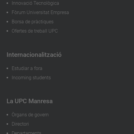
o
Innovació Tecnològica
r
Fòrum Universitat Empresa
t
Borsa de pràctiques
e
Ofertes de treball UPC
s
-
Internacionalització
o
b
Estudiar a fora
e
Incoming students
r
t
e
La UPC Manresa
s
-
Òrgans de govern
v
Directori
i
Departaments