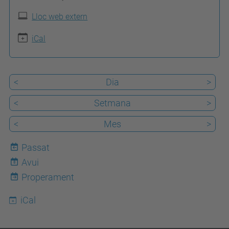
t
Lloc web extern
p
s
iCal
:
/
<
Dia
>
/
e
<
Setmana
>
p
<
Mes
>
s
e
Passat
m
Avui
8
.
Properament
u
iCal
p
c