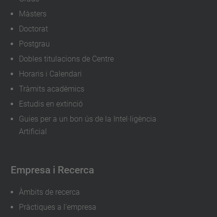
m
Màsters
e
Doctorat
n
Postgrau
t
Dobles titulacions de Centre
s
Horaris i Calendari
/
Tràmits acadèmics
j
Estudis en extinció
o
Guies per a un bon ús de la Intel·ligència
r
Artificial
n
a
d
Empresa i Recerca
a
-
Àmbits de recerca
p
Pràctiques a l'empresa