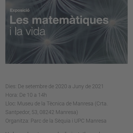
e
m
.
u
p
c
.
e
d
u
Dies:
De setembre de 2020 a Juny de 2021
/
Hora:
De 10 a 14h
c
Lloc:
Museu de la Tècnica de Manresa (Crta.
a
Santpedor, 53, 08242 Manresa)
/
Organitza:
Parc de la Sèquia i UPC Manresa
e