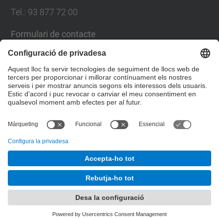
Tel.: 93 877 72 00
Formulari de contacte
Llista Xarxes Socials
© UPC
Escola Politècnica Superior d'Enginyeria de
Manresa
Desenvolupat amb
Mapa del lloc
Accessibilitat