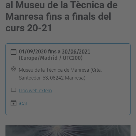
al Museu de la Tècnica de
Manresa fins a finals del
curs 20-21
h
01/09/2020
fins a
30/06/2021
t
(Europe/Madrid / UTC200)
t
Museu de la Tècnica de Manresa (Crta.
p
Santpedor, 53, 08242 Manresa)
s
Lloc web extern
:
/
iCal
/
e
p
s