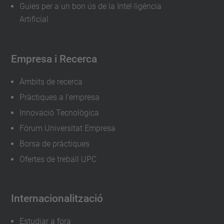
Guies per a un bon ús de la Intel·ligència
u
Artificial
s
e
u
Empresa i Recerca
-
Àmbits de recerca
d
e
Pràctiques a l'empresa
-
Innovació Tecnològica
l
Fòrum Universitat Empresa
a
Borsa de pràctiques
-
Ofertes de treball UPC
t
e
Internacionalització
c
n
Estudiar a fora