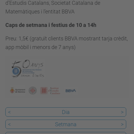
x
d’Estudis Catalans, Societat Catalana de
p
Matemàtiques i l’entitat BBVA
o
Caps de setmana i festius de 10 a 14h
s
i
Preu: 1,5€ (gratuït clients BBVA mostrant tarja crèdit,
c
app mòbil i menors de 7 anys)
i
o
-
l
e
s
-
<
Dia
>
m
a
<
Setmana
>
t