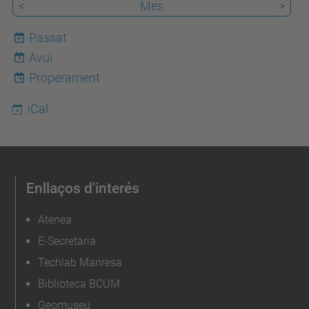
<
Mes
>
e
m
Passat
a
Avui
9
t
Properament
i
iCal
q
u
e
s
Enllaços d'interés
-
i
Atenea
-
E-Secretaria
l
Techlab Manresa
a
Biblioteca BCUM
-
Geomuseu