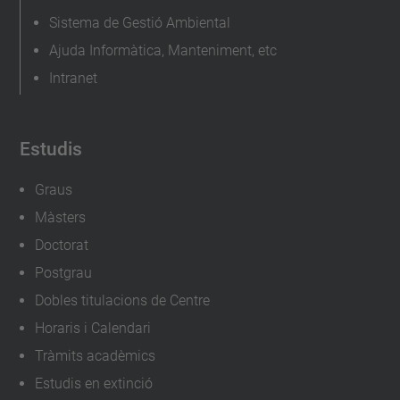
v
Sistema de Gestió Ambiental
i
Ajuda Informàtica, Manteniment, etc
d
Intranet
a
-
v
Estudis
i
a
Graus
t
Màsters
j
Doctorat
a
Postgrau
-
Dobles titulacions de Centre
a
Horaris i Calendari
l
Tràmits acadèmics
-
Estudis en extinció
m