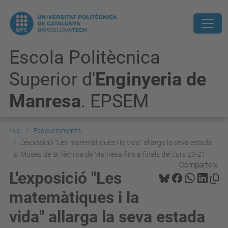
Escola Politècnica
Superior d'
Enginyeria de
Manresa
. EPSEM
Inici
Esdeveniments
L'exposició "Les matemàtiques i la vida" allarga la seva estada
al Museu de la Tècnica de Manresa fins a finals del curs 20-21
Comparteix:
L'exposició "Les
matemàtiques i la
vida" allarga la seva estada