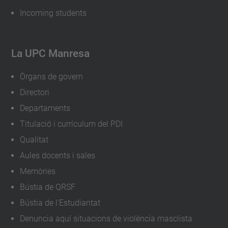
i
Incoming students
c
a
-
La UPC Manresa
d
Òrgans de govern
e
-
Directori
m
Departaments
a
Titulació i currículum del PDI
n
Qualitat
r
Aules docents i sales
e
Memòries
s
Bústia de QRSF
a
Bústia de l'Estudiantat
L'exposició
Denuncia aquí situacions de violència masclista
"Les