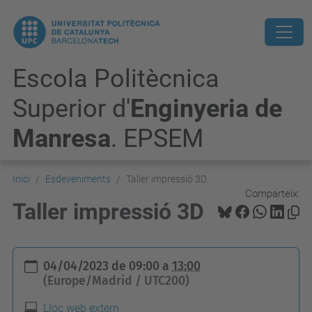
Escola Politècnica
Superior d'
Enginyeria de
Manresa
. EPSEM
Inici
Esdeveniments
Taller impressió 3D
Comparteix:
Taller impressió 3D
h
04/04/2023
de
09:00
a
13:00
t
(Europe/Madrid / UTC200)
t
Lloc web extern