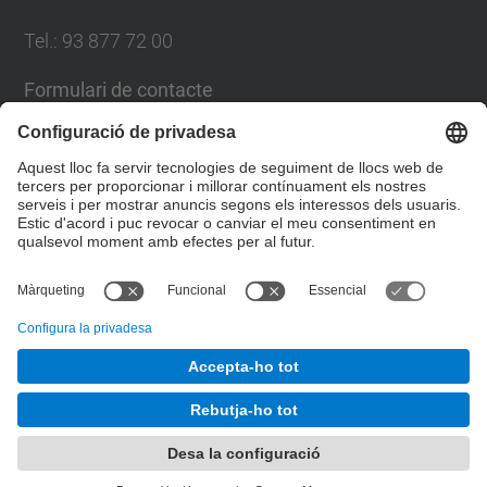
Tel.: 93 877 72 00
Formulari de contacte
Llista Xarxes Socials
© UPC
Escola Politècnica Superior d'Enginyeria de
Manresa
Desenvolupat amb
Mapa del lloc
Accessibilitat