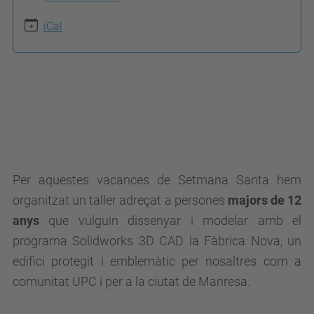
p
s
iCal
:
/
/
e
p
s
e
Per aquestes vacances de Setmana Santa hem
m
organitzat un taller adreçat a persones
majors de 12
.
anys
que vulguin dissenyar i modelar amb el
u
programa Solidworks 3D CAD la Fàbrica Nova, un
p
edifici protegit i emblemàtic per nosaltres com a
c
comunitat UPC i per a la ciutat de Manresa.
.
e