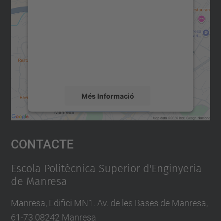
per carregar el servei Google
Maps!
Utilitzem un servei de tercers per incrustar
contingut del mapa que pugui recollir dades
sobre la vostra activitat. Reviseu-ne els
detalls i accepteu el servei per veure el
mapa.
Més Informació
Accepta
Contacte
powered by
Usercentrics Consent
Management Platform
Escola Politècnica Superior d'Enginyeria
de Manresa
Manresa, Edifici MN1. Av. de les Bases de Manresa,
61-73 08242 Manresa