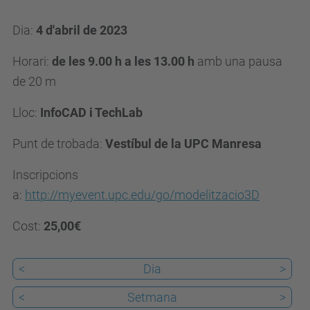
d
Dia:
4 d'abril de 2023
u
/
Horari:
de les 9.00 h a les 13.00 h
amb una pausa
c
de 20 m
a
Lloc:
InfoCAD i TechLab
/
e
Punt de trobada:
Vestíbul de la UPC Manresa
s
Inscripcions
d
a:
http://myevent.upc.edu/go/modelitzacio3D
e
v
Cost:
25,00€
e
n
<
Dia
>
i
<
Setmana
>
m