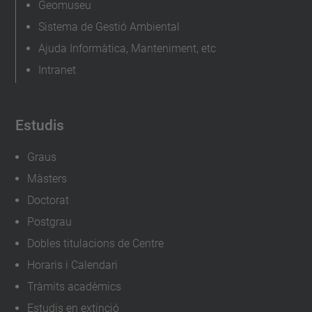
Geomuseu
e
Sistema de Gestió Ambiental
s
Ajuda Informàtica, Manteniment, etc
s
Intranet
i
o
-
Estudis
3
Graus
d
Màsters
Taller
impressió
Doctorat
3D
Postgrau
2023-
Dobles titulacions de Centre
04-
Horaris i Calendari
04T09:00:00+02:00
Tràmits acadèmics
2023-
Estudis en extinció