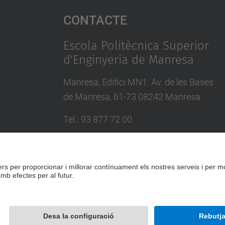
Contacte
Escola Politècnica Superior
d'Enginyeria de Manresa
Manresa, Edifici MN1. Av. de les Bases
de Manresa, 61-73 08242 Manresa
Tel.: 93 877 72 00
Formulari de contacte