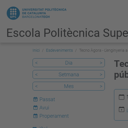
Escola Politècnica Super
Inici
Esdeveniments
Tecno Àgora - L'enginyeria a
Tec
<
Dia
>
púb
<
Setmana
>
<
Mes
>
h
Passat
t
Avui
7
t
Properament
p
s