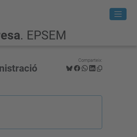
resa
. EPSEM
Comparteix:
nistració