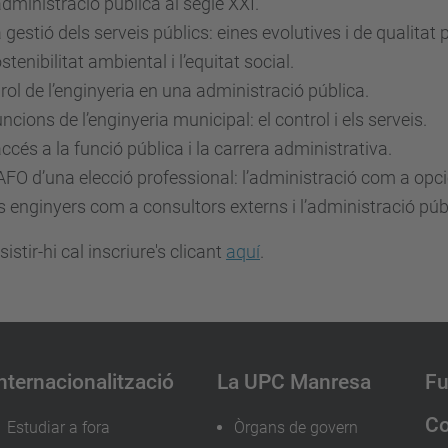
administració pública al segle XXI.
 gestió dels serveis públics: eines evolutives i de qualita
stenibilitat ambiental i l’equitat social.
 rol de l’enginyeria en una administració pública.
ncions de l’enginyeria municipal: el control i els serveis.
accés a la funció pública i la carrera administrativa.
FO d’una elecció professional: l’administració com a opció
s enginyers com a consultors externs i l’administració púb
sistir-hi cal inscriure's clicant
aquí
.
nternacionalització
La UPC Manresa
Fu
Co
Estudiar a fora
Òrgans de govern