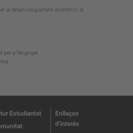
t per al desenvolupament econòmic, la
 per a l’enginyer.
lica.
tur Estudiantat
Enllaços
d'interés
munitat