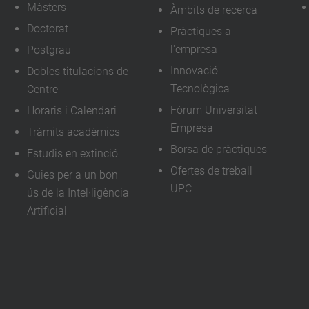
Màsters
Àmbits de recerca
t
Doctorat
Pràctiques a
s
l'empresa
Postgrau
/
Innovació
Dobles titulacions de
t
Tecnològica
Centre
e
Fòrum Universitat
Horaris i Calendari
c
Empresa
Tràmits acadèmics
n
Borsa de pràctiques
Estudis en extinció
o
Ofertes de treball
Guies per a un bon
-
UPC
ús de la Intel·ligència
a
Artificial
g
o
r
a
-