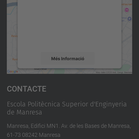
Maps!
Utilitzem un servei de tercers per incrustar
contingut del mapa que pugui recollir dades
sobre la vostra activitat. Reviseu-ne els
detalls i accepteu el servei per veure el
mapa.
Més Informació
Accepta
Contacte
powered by
Usercentrics Consent
Management Platform
Escola Politècnica Superior d'Enginyeria
de Manresa
Manresa, Edifici MN1. Av. de les Bases de Manresa,
61-73 08242 Manresa