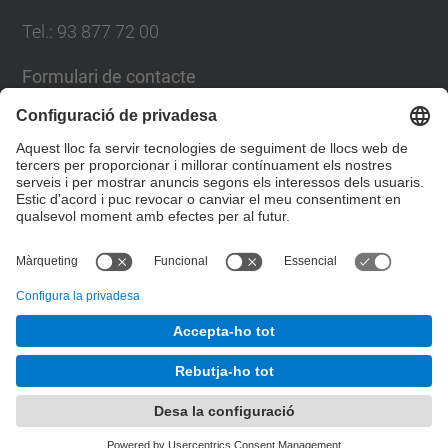
Tel.: 93 877 72 00
Formulari de contacte
Llista Xarxes Socials
© UPC
Escola Politècnica Superior d'Enginyeria de
Manresa
Desenvolupat amb
Mapa del lloc
Accessibilitat