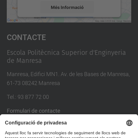
Més Informació
Accepta
Contacte
powered by
Usercentrics Consent
Management Platform
Escola Politècnica Superior d'Enginyeria
de Manresa
Manresa, Edifici MN1. Av. de les Bases de Manresa,
61-73 08242 Manresa
Tel.: 93 877 72 00
Formulari de contacte
Llista Xarxes Socials