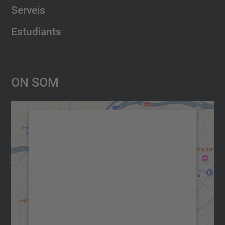
Serveis
Estudiants
On Som
Necessitem el vostre consentiment
per carregar el servei Google
Maps!
Utilitzem un servei de tercers per incrustar
contingut del mapa que pugui recollir dades
sobre la vostra activitat. Reviseu-ne els
detalls i accepteu el servei per veure el
mapa.