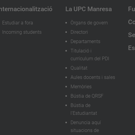
nternacionalització
La UPC Manresa
Fu
Co
Estudiar a fora
Òrgans de govern
Incoming students
Directori
Se
Departaments
Es
Titulació i
currículum del PDI
Qualitat
Aules docents i sales
Memòries
Bústia de QRSF
Bústia de
l'Estudiantat
Denuncia aquí
situacions de