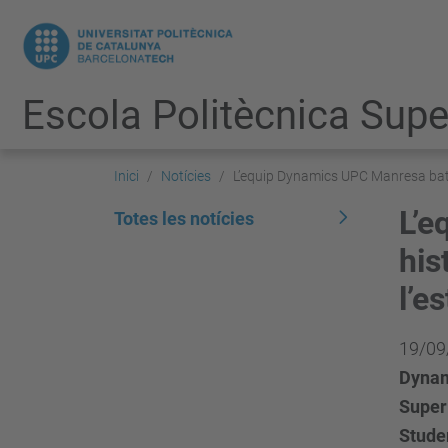
Escola Politècnica Super
Inici
Notícies
L’equip Dynamics UPC Manresa bat e
L’e
Totes les notícies
his
l’e
19/09
Dynami
Super
Stude