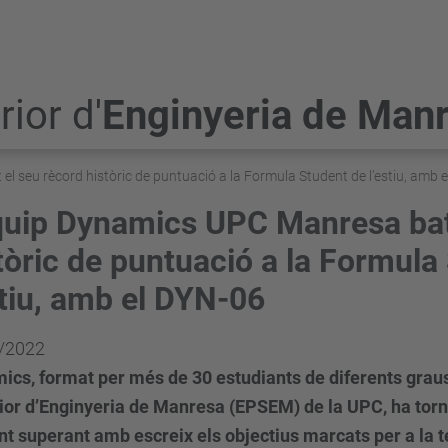
ior d'
Enginyeria de Man
l seu rècord històric de puntuació a la Formula Student de l’estiu, amb 
quip Dynamics UPC Manresa bat
tòric de puntuació a la Formula
stiu, amb el DYN-06
/2022
cs, format per més de 30 estudiants de diferents graus
ior d’Enginyeria de Manresa (EPSEM) de la UPC, ha torn
nt superant amb escreix els objectius marcats per a la