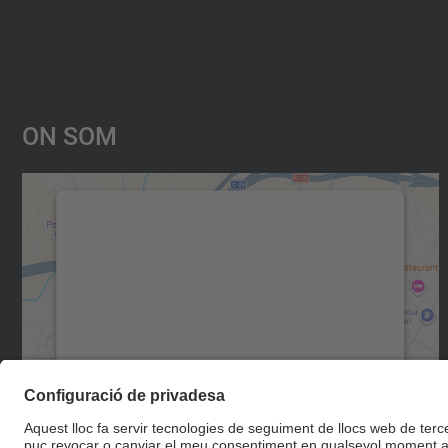
On Som
Necessitem el vostre consentiment
per carregar el servei Google Maps!
Utilitzem un servei de tercers per incrustar
contingut del mapa que pugui recollir dades
sobre la vostra activitat. Reviseu-ne els
detalls i accepteu el servei per veure el mapa.
Més Informació