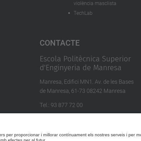
violència masclista
TechLab
Contacte
Escola Politècnica Superior
d'Enginyeria de Manresa
Manresa, Edifici MN1. Av. de les Bases
de Manresa, 61-73 08242 Manresa
Tel.: 93 877 72 00
Formulari de contacte