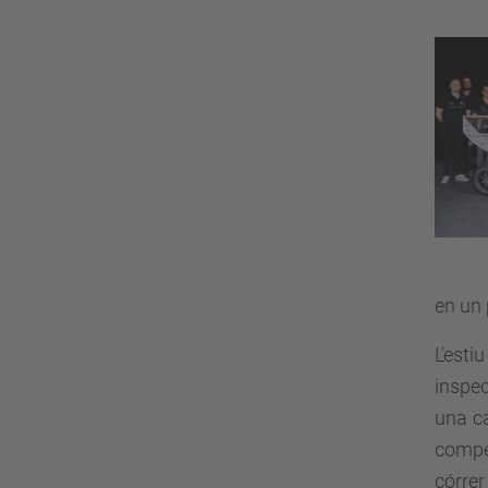
en un 
L'est
inspec
una c
compet
córrer