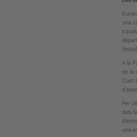
Durant
una c
s'ava
depart
l’estu
A la F
de la 
Cost R
d’aque
Per ú
dels 5
d’entr
una ac