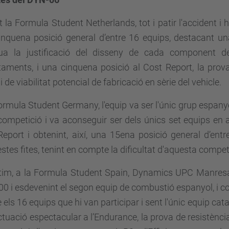
 la Formula Student Netherlands, tot i patir l'accident i ha
inquena posició general d’entre 16 equips, destacant un
lua la justificació del disseny de cada component del
aments, i una cinquena posició al Cost Report, la prova 
di de viabilitat potencial de fabricació en sèrie del vehicle.
ormula Student Germany, l'equip va ser l'únic grup espan
competició i va aconseguir ser dels únics set equips en 
eport i obtenint, així, una 15ena posició general d’ent
stes fites, tenint en compte la dificultat d'aquesta compet
ltim, a la Formula Student Spain, Dynamics UPC Manresa
00 i esdevenint el segon equip de combustió espanyol, i c
e els 16 equips que hi van participar i sent l'únic equip cat
tuació espectacular a l’Endurance, la prova de resistènc