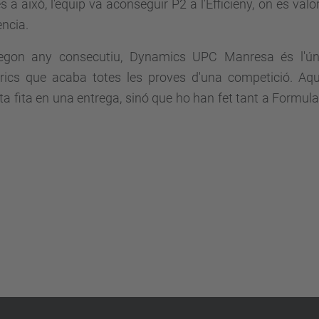
s a això, l'equip va aconseguir P2 a l'Efficieny, on es valo
ència.
egon any consecutiu, Dynamics UPC Manresa és l'ún
ctrics que acaba totes les proves d'una competició. A
ta fita en una entrega, sinó que ho han fet tant a Form