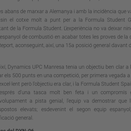
 abans de marxar a Alemanya i amb la incidència que van
ssin el cotxe molt a punt per a la Formula Student G
ant de la Formula Student. L'experiència no va deixar nin
espanyol de combustió en acabar totes les proves de la c
eport, aconseguint, així, una 15a posició general davant 
així, Dynamics UPC Manresa tenia un objectiu ben clar a 
r els 500 punts en una competició, per primera vegada a la 
excel·lent però l'objectiu era clar, i la Formula Student S
esprés d'una tasca molt ben feta i un compromís g
volupament a pista genial, l'equip va demostrar que l
upostos elevats; esdevenint el segon equip espanyol
ficació general.
ites del DYN-06