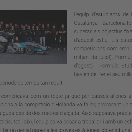
L’equip d’estudiants de
Catalunya · BarcelonaTec
superar, els objectius f
d’aquest estiu. Els est
competicions com eren 
mitjan de juliol), Form
d'agost) i Formula Stud
havien de fer el seu mill
període de temps tan reduït.
iu començava com un repte ja que per causes alienes a
cions a la competició d'Holanda va fallar, provocant un 
aiguda des de dos metres d'alçada. Això suposava pràcti
ició; tot i així, l'equip es va posar a treballar i amb un es
 i fer un genial paper a les proves estàtiques, obtenint una