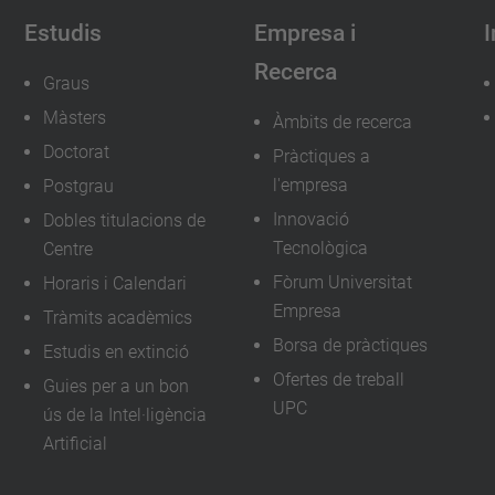
Estudis
Empresa i
I
Recerca
Graus
Màsters
Àmbits de recerca
Doctorat
Pràctiques a
l'empresa
Postgrau
Innovació
Dobles titulacions de
Tecnològica
Centre
Fòrum Universitat
Horaris i Calendari
Empresa
Tràmits acadèmics
Borsa de pràctiques
Estudis en extinció
Ofertes de treball
Guies per a un bon
UPC
ús de la Intel·ligència
Artificial