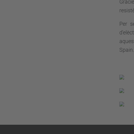
Gràcie
resist
Per s
d'elè
aques
Spain.