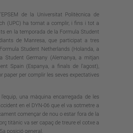
 l’EPSEM de la Universitat Politècnica de
h (UPC) ha tornat a complir, i fins i tot a
ixats en la temporada de la Formula Student
udiants de Manresa, que participat a tres
Formula Student Netherlands (Holanda, a
ula Student Germany (Alemanya, a mitjan
ent Spain (Espanya, a finals de l'agost),
or paper per complir les seves expectatives
 l'equip, una màquina encarregada de les
accident en el DYN-06 que el va sotmetre a
cament començar de nou o estar fora de la
forç titànic va ser capaç de treure el cotxe a
 5a posició general.