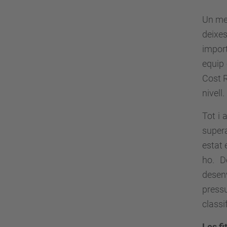
Un mes
deixe
import
equip 
Cost R
nivell.
Tot i 
supera
estat 
ho. D
desen
press
classi
Les f