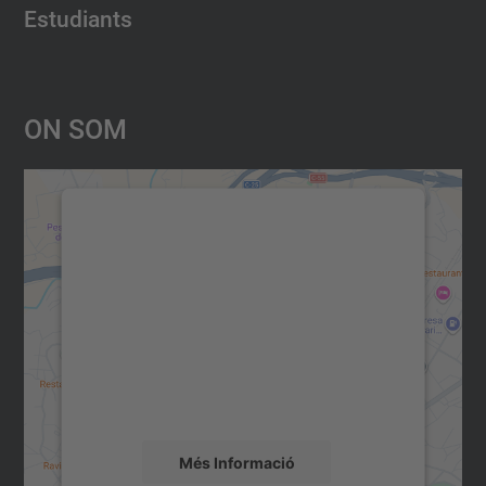
Estudiants
On Som
Necessitem el vostre consentiment
per carregar el servei Google
Maps!
Utilitzem un servei de tercers per incrustar
contingut del mapa que pugui recollir dades
sobre la vostra activitat. Reviseu-ne els
detalls i accepteu el servei per veure el
mapa.
Més Informació