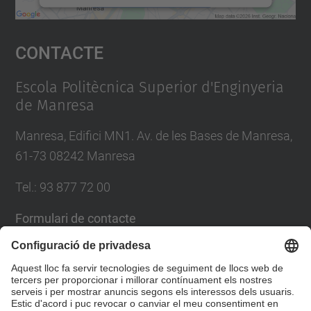
Accepta
Contacte
powered by
Usercentrics Consent
Management Platform
Escola Politècnica Superior d'Enginyeria
de Manresa
Manresa, Edifici MN1. Av. de les Bases de Manresa,
61-73 08242 Manresa
Tel.: 93 877 72 00
Formulari de contacte
Llista Xarxes Socials