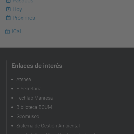
Pasados
/
Hoy
7
b
Próximos
i
iCal
e
n
v
e
Enlaces de interés
n
i
Atenea
d
E-Secretaria
a
Techlab Manresa
-
Biblioteca BCUM
e
Geomuseo
s
Sistema de Gestión Ambiental
t