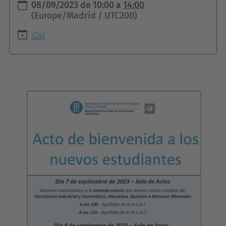
08/09/2023
de
10:00
a
14:00
t
(Europe/Madrid / UTC200)
t
iCal
p
s
:
/
/
e
p
s
e
m
.
u
p