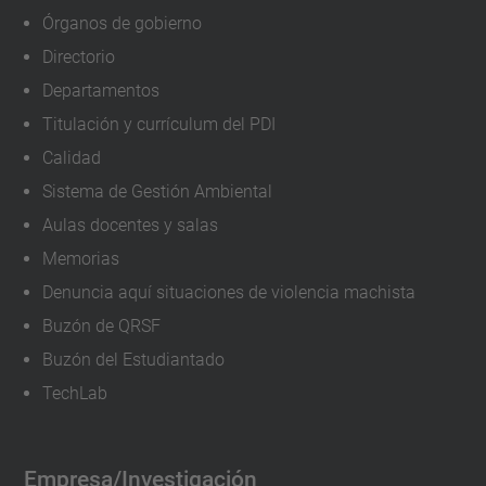
Bienvenida
Órganos de gobierno
estudiantado
Directorio
nuevo
Departamentos
2023-
Titulación y currículum del PDI
09-
Calidad
08T10:00:00+02:00
2023-
Sistema de Gestión Ambiental
09-
Aulas docentes y salas
08T14:00:00+02:00
Memorias
Denuncia aquí situaciones de violencia machista
Buzón de QRSF
Buzón del Estudiantado
TechLab
Empresa/Investigación