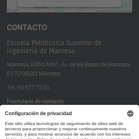
Aceptar
Contacto
powered by
Usercentrics Consent
Management Platform
Escuela Politécnica Superior de
Ingenieria de Manresa
Manresa, Edifici MN1. Av. de les Bases de Manresa,
61-73 08242 Manresa
Tel.: 93 877 72 00
Formulario de contacto
Lista Redes Sociales