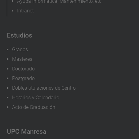
Ayuda Informática, Mantenimiento, etc
u
Intranet
d
i
a
Estudios
n
Grados
t
a
Másteres
d
Doctorado
o
Postgrado
-
Dobles titulaciones de Centro
n
Horarios y Calendario
u
Acto de Graduación
e
v
o
UPC Manresa