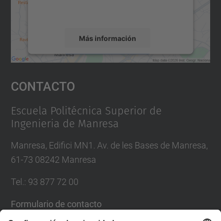
rogamos que revise los detalles y acepte el
servicio para ver este mapa.
Más información
Aceptar
Contacto
powered by
Usercentrics Consent
Management Platform
Escuela Politécnica Superior de
Ingenieria de Manresa
Manresa, Edifici MN1. Av. de les Bases de Manresa,
61-73 08242 Manresa
Tel.: 93 877 72 00
Formulario de contacto