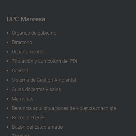
j
e
UPC Manresa
r
-
Órganos de gobierno
y
Directorio
-
Departamentos
m
Titulación y currículum del PDI
i
Calidad
n
Sistema de Gestión Ambiental
e
Aulas docentes y salas
r
i
Memorias
a
Denuncia aquí situaciones de violencia machista
III
Buzón de QRSF
Congreso
Buzón del Estudiantado
Mujer