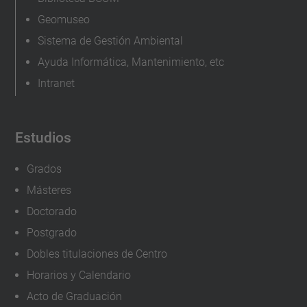
i
Geomuseo
i
Sistema de Gestión Ambiental
i
Ayuda Informática, Mantenimiento, etc
-
Intranet
c
o
n
Estudios
g
Grados
r
Másteres
e
Doctorado
s
o
Postgrado
-
Dobles titulaciones de Centro
m
Horarios y Calendario
u
Acto de Graduación