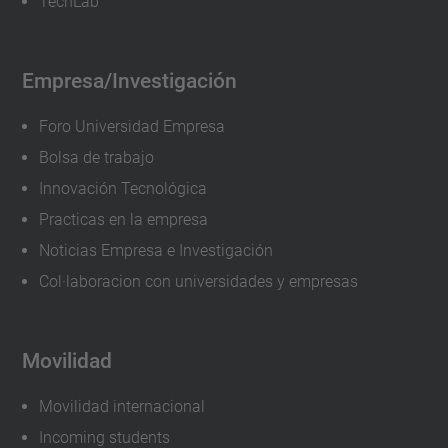
TechLab
y
Minería
Empresa/Investigación
2024-
05-
Foro Universidad Empresa
30T00:00:00+02:00
Bolsa de trabajo
2024-
Innovación Tecnológica
05-
Practicas en la empresa
30T23:59:59+02:00
Noticias Empresa e Investigación
Col·laboracion con universidades y empresas
Movilidad
Movilidad internacional
Incoming students