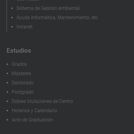
-
Sistema de Gestión Ambiental
a
Ayuda Informática, Mantenimiento, etc
b
Intranet
i
e
r
Estudios
t
a
Grados
s
Másteres
-
Doctorado
v
Postgrado
i
Dobles titulaciones de Centro
r
Horarios y Calendario
t
Acto de Graduación
u
a