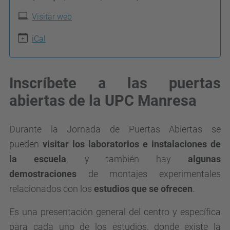
t
Visitar web
p
s
iCal
:
/
Inscríbete a las puertas
/
abiertas de la UPC Manresa
e
p
s
Durante la Jornada de Puertas Abiertas se
e
pueden
visitar los laboratorios e instalaciones de
m
la escuela
, y también hay
algunas
.
demostraciones
de montajes experimentales
u
relacionados con los
estudios que se ofrecen
.
p
Es una presentación general del centro y específica
c
para cada uno de los estudios, donde existe la