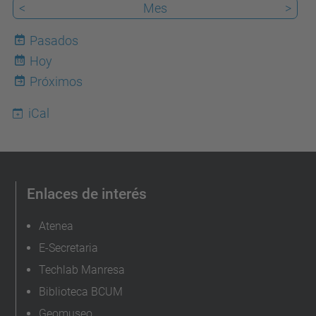
<
Mes
>
j
o
Pasados
r
Hoy
10
n
Próximos
a
iCal
d
a
-
p
Enlaces de interés
u
e
Atenea
r
E-Secretaria
t
Techlab Manresa
a
Biblioteca BCUM
s
Geomuseo