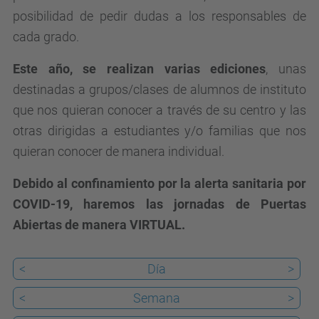
.
posibilidad de pedir dudas a los responsables de
e
cada grado.
d
u
Este año, se realizan varias ediciones
, unas
/
destinadas a grupos/clases de alumnos de instituto
e
que nos quieran conocer a través de su centro y las
s
otras dirigidas a estudiantes y/o familias que nos
/
quieran conocer de manera individual.
e
Debido al confinamiento por la alerta sanitaria por
v
COVID-19, haremos las jornadas de Puertas
e
Abiertas de manera VIRTUAL.
n
t
<
Día
>
o
s
<
Semana
>
/