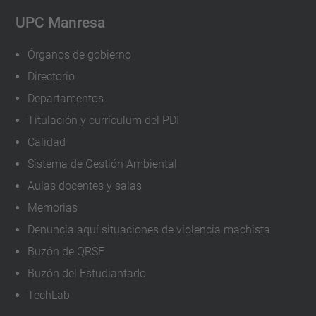
l
UPC Manresa
e
Órganos de gobierno
s
Directorio
-
1
Departamentos
5
Titulación y currículum del PDI
m
Calidad
a
Sistema de Gestión Ambiental
y
Aulas docentes y salas
o
Memorias
Jornada
Denuncia aquí situaciones de violencia machista
Puertas
Buzón de QRSF
Abiertas
Buzón del Estudiantado
Virtuales
TechLab
2021-