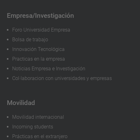
05-
15T10:00:00+02:00
Empresa/Investigación
2021-
Foro Universidad Empresa
05-
15T23:59:59+02:00
Bolsa de trabajo
Innovación Tecnológica
Practicas en la empresa
Noticias Empresa e Investigación
Col·laboracion con universidades y empresas
Movilidad
Movilidad internacional
Incoming students
Prácticas en el extranjero