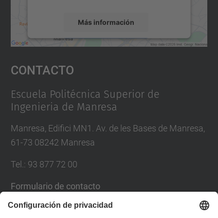
Más información
Aceptar
Contacto
powered by
Usercentrics Consent
Management Platform
Escuela Politécnica Superior de
Ingenieria de Manresa
Manresa, Edifici MN1. Av. de les Bases de Manresa,
61-73 08242 Manresa
Tel.: 93 877 72 00
Formulario de contacto