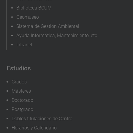
a
Biblioteca BCUM
s
Geomuseo
-
Sistema de Gestión Ambiental
a
Ayuda Informática, Mantenimiento, etc
b
Intranet
i
e
r
Estudios
t
a
Grados
s
Másteres
-
Doctorado
v
Postgrado
i
Dobles titulaciones de Centro
r
Horarios y Calendario
t