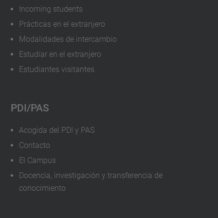
Incoming students
Abiertas
Prácticas en el extranjero
Virtuales
Modalidades de intercambio
para
Estudiar en el extranjero
centros
Estudiantes visitantes
educativos
2021-
02-
PDI/PAS
26T10:00:00+01:00
2021-
Acogida del PDI y PAS
02-
Contacto
26T23:59:59+01:00
El Campus
Docencia, investigación y transferencia de
conocimiento