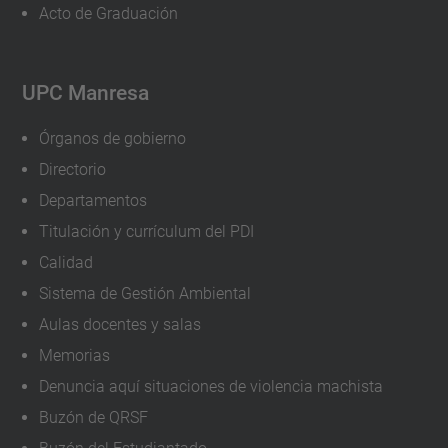
Acto de Graduación
u
a
l
UPC Manresa
e
Órganos de gobierno
s
Directorio
-
p
Departamentos
a
Titulación y currículum del PDI
r
Calidad
a
Sistema de Gestión Ambiental
-
Aulas docentes y salas
c
Memorias
e
Denuncia aquí situaciones de violencia machista
n
Buzón de QRSF
t