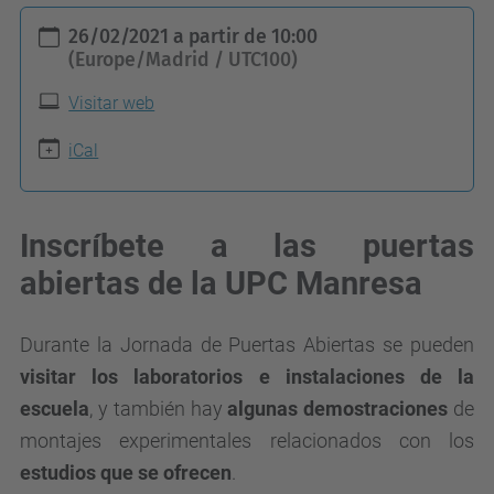
h
26/02/2021
a partir de
10:00
t
(Europe/Madrid / UTC100)
t
Visitar web
p
s
iCal
:
/
Inscríbete a las puertas
/
abiertas de la UPC Manresa
e
p
s
Durante la Jornada de Puertas Abiertas se pueden
e
visitar los laboratorios e instalaciones de la
m
escuela
, y también hay
algunas demostraciones
de
.
montajes experimentales relacionados con los
u
estudios que se ofrecen
.