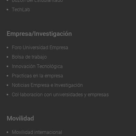
Buzón del Estudiantado
r
TechLab
o
s
-
Empresa/Investigación
e
Foro Universidad Empresa
d
u
Bolsa de trabajo
c
Innovación Tecnológica
a
Practicas en la empresa
t
Noticias Empresa e Investigación
i
Col·laboracion con universidades y empresas
v
o
Movilidad
s
Jornada
Movilidad internacional
Puertas