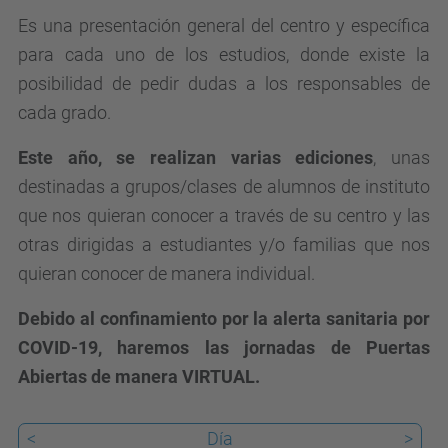
p
Es una presentación general del centro y específica
c
para cada uno de los estudios, donde existe la
.
posibilidad de pedir dudas a los responsables de
e
cada grado.
d
u
Este año, se realizan varias ediciones
, unas
/
destinadas a grupos/clases de alumnos de instituto
e
que nos quieran conocer a través de su centro y las
s
otras dirigidas a estudiantes y/o familias que nos
/
quieran conocer de manera individual.
e
Debido al confinamiento por la alerta sanitaria por
v
COVID-19, haremos las jornadas de Puertas
e
Abiertas de manera VIRTUAL.
n
t
<
Día
>
o