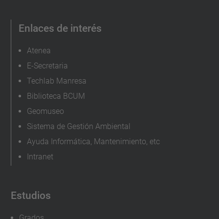
.
e
Enlaces de interés
d
u
Atenea
/
E-Secretaria
e
Techlab Manresa
s
Biblioteca BCUM
/
Geomuseo
e
Sistema de Gestión Ambiental
v
Ayuda Informática, Mantenimiento, etc
e
Intranet
n
t
o
Estudios
s
/
Grados