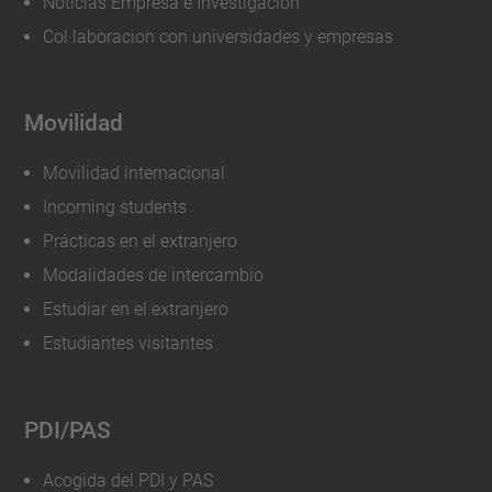
Noticias Empresa e Investigación
de
Col·laboracion con universidades y empresas
Puertas
Abiertas
2022-
Movilidad
06-
Movilidad internacional
21T16:00:00+02:00
Incoming students
2022-
Prácticas en el extranjero
06-
Modalidades de intercambio
21T23:59:59+02:00
Estudiar en el extranjero
Estudiantes visitantes
PDI/PAS
Acogida del PDI y PAS