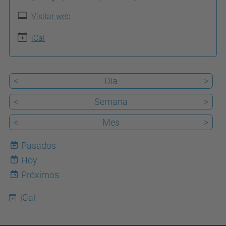
t
Visitar web
p
s
iCal
:
/
<
Día
>
/
e
<
Semana
>
p
<
Mes
>
s
e
Pasados
m
Hoy
7
.
Próximos
u
iCal
p
c