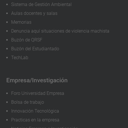
r
Sistema de Gestión Ambiental
t
Aulas docentes y salas
a
Memorias
s
Denuncia aquí situaciones de violencia machista
-
Buzón de QRSF
a
Buzón del Estudiantado
b
TechLab
i
e
r
Empresa/Investigación
t
a
Foro Universidad Empresa
s
Bolsa de trabajo
-
Innovación Tecnológica
4
Practicas en la empresa
Jornadas