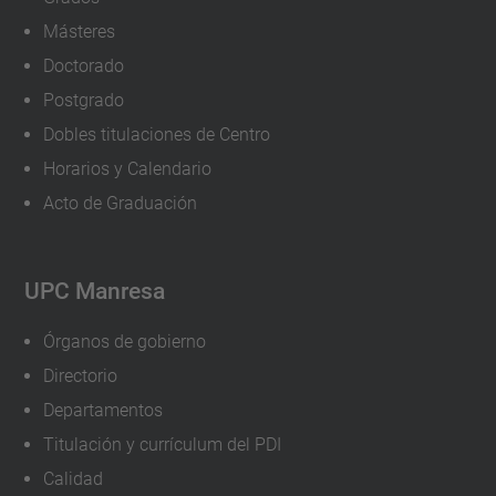
j
Másteres
o
Doctorado
r
Postgrado
n
Dobles titulaciones de Centro
a
Horarios y Calendario
d
Acto de Graduación
a
s
-
UPC Manresa
d
Órganos de gobierno
e
-
Directorio
p
Departamentos
u
Titulación y currículum del PDI
e
Calidad