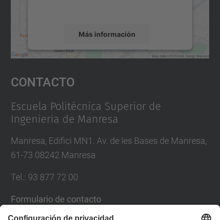
servicio para ver este mapa.
Más información
Aceptar
Contacto
powered by
Usercentrics Consent
Management Platform
Escuela Politécnica Superior de
Ingenieria de Manresa
Manresa, Edifici MN1. Av. de les Bases de Manresa,
61-73 08242 Manresa
Tel.: 93 877 72 00
Formulario de contacto