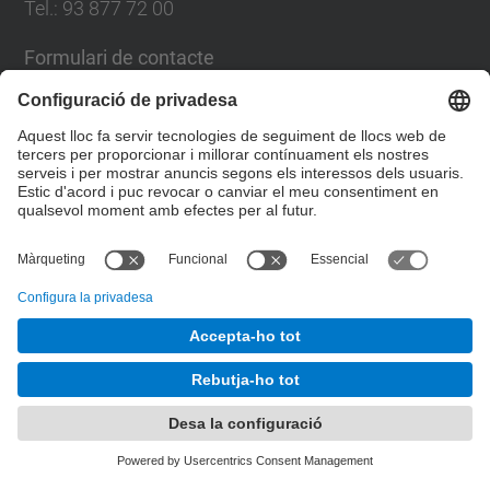
Tel.: 93 877 72 00
Formulari de contacte
Llista Xarxes Socials
© UPC
Escola Politècnica Superior d'Enginyeria de
Manresa
Desenvolupat amb
Mapa del lloc
Accessibilitat
Avís legal
Configuració de privadesa