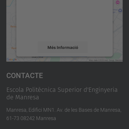
Utilitzem un servei de tercers per incrustar
contingut del mapa que pugui recollir dades
sobre la vostra activitat. Reviseu-ne els
detalls i accepteu el servei per veure el
mapa.
Més Informació
Accepta
Contacte
powered by
Usercentrics Consent
Management Platform
Escola Politècnica Superior d'Enginyeria
de Manresa
Manresa, Edifici MN1. Av. de les Bases de Manresa,
61-73 08242 Manresa