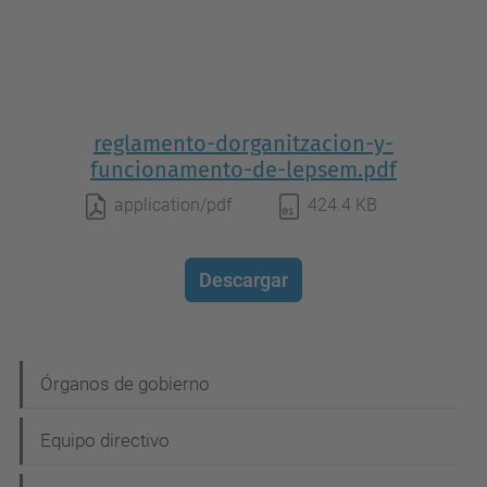
reglamento-dorganitzacion-y-
funcionamento-de-lepsem.pdf
application/pdf
424.4 KB
Descargar
N
Órganos de gobierno
a
Equipo directivo
v