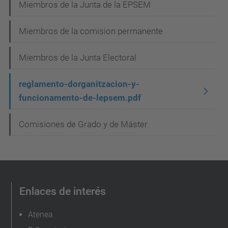
e
Miembros de la Junta de la EPSEM
g
Miembros de la comision permanente
a
c
Miembros de la Junta Electoral
i
reglamento-dorganitzacion-y-
ó
funcionamento-de-lepsem.pdf
n
Comisiones de Grado y de Máster
Enlaces de interés
Atenea