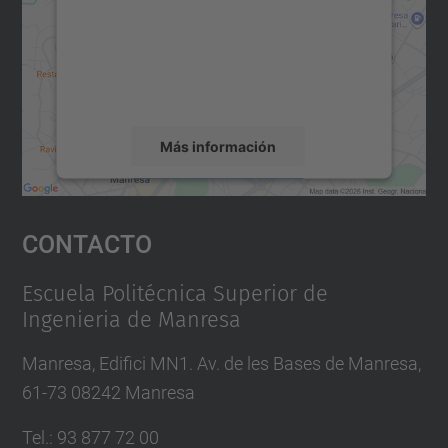
Utilizamos un servicio de terceros para
incrustar contenido de mapas que puede
recopilar datos sobre su actividad. Le
rogamos que revise los detalles y acepte el
servicio para ver este mapa.
Más información
Aceptar
Contacto
powered by
Usercentrics Consent
Management Platform
Escuela Politécnica Superior de
Ingenieria de Manresa
Manresa, Edifici MN1. Av. de les Bases de Manresa,
61-73 08242 Manresa
Tel.: 93 877 72 00