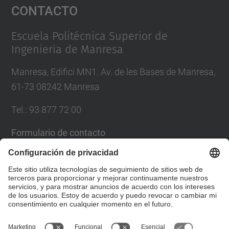
Contacto
powered by
Usercentrics Consent
Management Platform
Escuela Politécnica Superior de
Ingenieria de Manresa
Manresa, Edifici MN1. Av. de les Bases de Manresa,
61-73 08242 Manresa
Tel.: 93 877 72 00
Formulario de contacto
Lista Redes Sociales