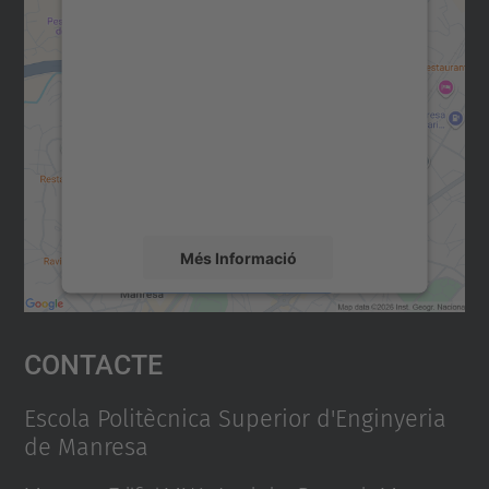
Necessitem el vostre consentiment
per carregar el servei Google
Maps!
Utilitzem un servei de tercers per incrustar
contingut del mapa que pugui recollir dades
sobre la vostra activitat. Reviseu-ne els
detalls i accepteu el servei per veure el
mapa.
Més Informació
Accepta
Contacte
powered by
Usercentrics Consent
Management Platform
Escola Politècnica Superior d'Enginyeria
de Manresa