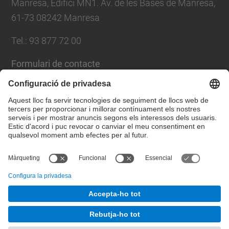
Manresa, Edifici MN1. Av. de les Bases de Manresa,
61-73 08242 Manresa
Tel.: 93 877 72 00
Formulari de contacte
Llista Xarxes Socials
© UPC
Escola Politècnica Superior d'Enginyeria de
Manresa
Desenvolupat amb