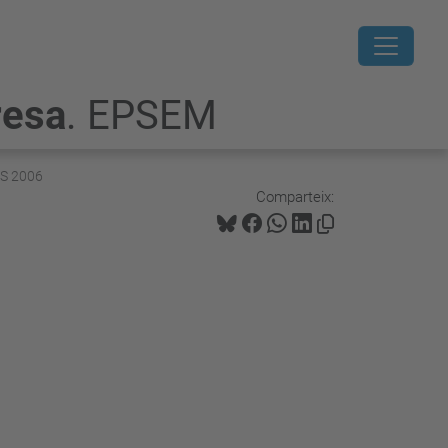
resa
. EPSEM
S 2006
Comparteix: