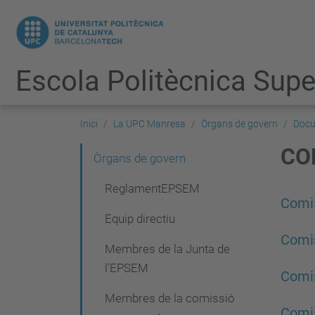
Escola Politècnica Super
Inici
La UPC Manresa
Òrgans de govern
Docu
CO
N
Òrgans de govern
a
ReglamentEPSEM
Comis
v
Equip directiu
e
Comis
Membres de la Junta de
g
l'EPSEM
a
Comis
Membres de la comissió
c
Comis