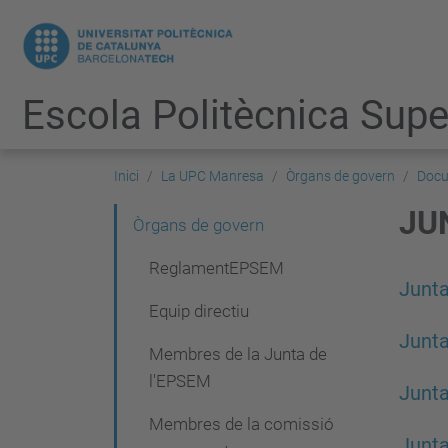
Escola Politècnica Super
Inici
La UPC Manresa
Òrgans de govern
Docu
JU
N
Òrgans de govern
a
ReglamentEPSEM
Junta
v
Equip directiu
e
Junta
Membres de la Junta de
g
l'EPSEM
a
Junta
Membres de la comissió
c
Junta