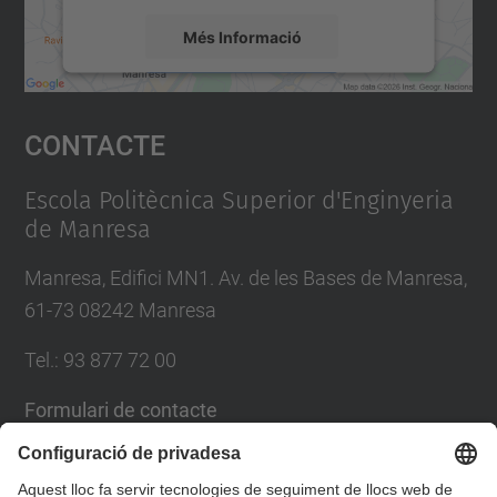
Més Informació
Accepta
Contacte
powered by
Usercentrics Consent
Management Platform
Escola Politècnica Superior d'Enginyeria
de Manresa
Manresa, Edifici MN1. Av. de les Bases de Manresa,
61-73 08242 Manresa
Tel.: 93 877 72 00
Formulari de contacte
Llista Xarxes Socials