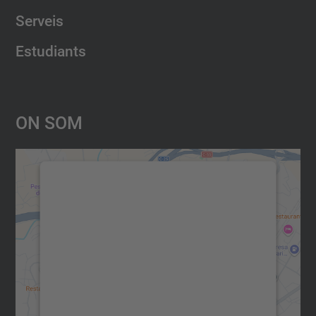
Serveis
Estudiants
On Som
Necessitem el vostre consentiment
per carregar el servei Google
Maps!
Utilitzem un servei de tercers per incrustar
contingut del mapa que pugui recollir dades
sobre la vostra activitat. Reviseu-ne els
detalls i accepteu el servei per veure el
mapa.