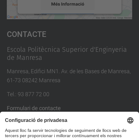
Més Informació
Accepta
Contacte
powered by
Usercentrics Consent
Management Platform
Escola Politècnica Superior d'Enginyeria
de Manresa
Manresa, Edifici MN1. Av. de les Bases de Manresa,
61-73 08242 Manresa
Tel.: 93 877 72 00
Formulari de contacte
Llista Xarxes Socials