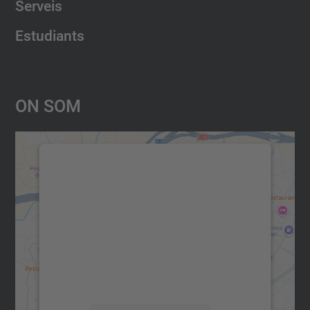
Serveis
Estudiants
On Som
Necessitem el vostre consentiment
per carregar el servei Google
Maps!
Utilitzem un servei de tercers per incrustar
contingut del mapa que pugui recollir dades
sobre la vostra activitat. Reviseu-ne els
detalls i accepteu el servei per veure el
mapa.