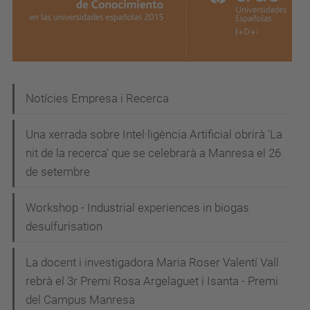
N
Notícies Empresa i Recerca
a
Una xerrada sobre Intel·ligència Artificial obrirà 'La
v
nit de la recerca' que se celebrarà a Manresa el 26
e
de setembre
g
Workshop - Industrial experiences in biogas
a
desulfurisation
c
i
La docent i investigadora Maria Roser Valentí Vall
rebrà el 3r Premi Rosa Argelaguet i Isanta - Premi
ó
del Campus Manresa